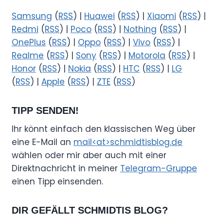
Samsung
(
RSS
) |
Huawei
(
RSS
) |
Xiaomi
(
RSS
) |
Redmi
(
RSS
) |
Poco
(
RSS
) |
Nothing
(
RSS
) |
OnePlus
(
RSS
) |
Oppo
(
RSS
) |
Vivo
(
RSS
) |
Realme
(
RSS
) |
Sony
(
RSS
) |
Motorola
(
RSS
) |
Honor
(
RSS
) |
Nokia
(
RSS
) |
HTC
(
RSS
) |
LG
(
RSS
) |
Apple
(
RSS
) |
ZTE
(
RSS
)
TIPP SENDEN!
Ihr könnt einfach den klassischen Weg über
eine E-Mail an
mail<at>schmidtisblog.de
wählen oder mir aber auch mit einer
Direktnachricht in meiner
Telegram-Gruppe
einen Tipp einsenden.
DIR GEFÄLLT SCHMIDTIS BLOG?