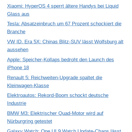
Xiaomi: HyperOS 4 sperrt ältere Handys bei Liquid
Glass aus
Tesla: Absatzeinbruch um 67 Prozent schockiert die
Branche
VW ID. Era 5X: Chinas Blitz-SUV lässt Wolfsburg alt
aussehen
Apple: Speicher-Kollaps bedroht den Launch des
iPhone 18
Renault 5: Reichweiten-Upgrade spaltet die
Kleinwagen-Klasse
Elektroautos: Rekord-Boom schockt deutsche
Industrie
BMW M3: Elektrischer Quad-Motor wird auf
Nürburgring getestet
Galaxy Watch: One UI 9 Watch Update-Chaos lässt