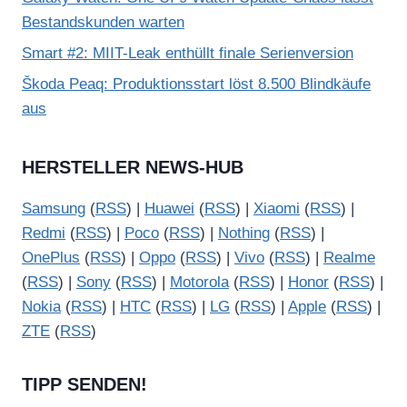
Bestandskunden warten
Smart #2: MIIT-Leak enthüllt finale Serienversion
Škoda Peaq: Produktionsstart löst 8.500 Blindkäufe
aus
HERSTELLER NEWS-HUB
Samsung
(
RSS
) |
Huawei
(
RSS
) |
Xiaomi
(
RSS
) |
Redmi
(
RSS
) |
Poco
(
RSS
) |
Nothing
(
RSS
) |
OnePlus
(
RSS
) |
Oppo
(
RSS
) |
Vivo
(
RSS
) |
Realme
(
RSS
) |
Sony
(
RSS
) |
Motorola
(
RSS
) |
Honor
(
RSS
) |
Nokia
(
RSS
) |
HTC
(
RSS
) |
LG
(
RSS
) |
Apple
(
RSS
) |
ZTE
(
RSS
)
TIPP SENDEN!