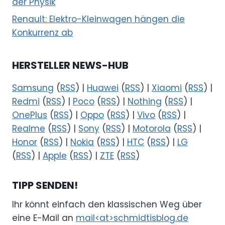
der Physik
Renault: Elektro-Kleinwagen hängen die
Konkurrenz ab
HERSTELLER NEWS-HUB
Samsung
(
RSS
) |
Huawei
(
RSS
) |
Xiaomi
(
RSS
) |
Redmi
(
RSS
) |
Poco
(
RSS
) |
Nothing
(
RSS
) |
OnePlus
(
RSS
) |
Oppo
(
RSS
) |
Vivo
(
RSS
) |
Realme
(
RSS
) |
Sony
(
RSS
) |
Motorola
(
RSS
) |
Honor
(
RSS
) |
Nokia
(
RSS
) |
HTC
(
RSS
) |
LG
(
RSS
) |
Apple
(
RSS
) |
ZTE
(
RSS
)
TIPP SENDEN!
Ihr könnt einfach den klassischen Weg über
eine E-Mail an
mail<at>schmidtisblog.de