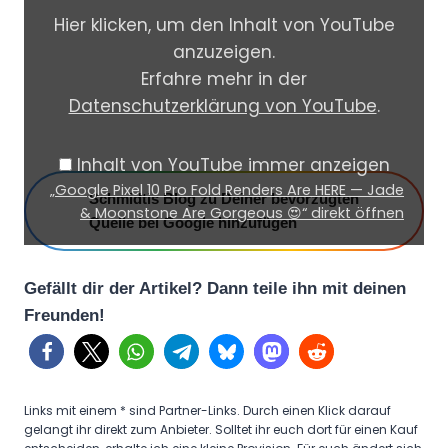
o
Hier klicken, um den Inhalt von YouTube
g
anzuzeigen.
l
Erfahre mehr in der
e
Datenschutzerklärung von YouTube
.
P
i
Inhalt von YouTube immer anzeigen
x
„Google Pixel 10 Pro Fold Renders Are HERE — Jade
Schmidtis Blog zu Deiner bevorzugten
e
& Moonstone Are Gorgeous 😍“ direkt öffnen
Quelle bei Google hinzufügen
l
1
0
Gefällt dir der Artikel? Dann teile ihn mit deinen
Freunden!
P
r
o
F
Links mit einem * sind Partner-Links. Durch einen Klick darauf
o
gelangt ihr direkt zum Anbieter. Solltet ihr euch dort für einen Kauf