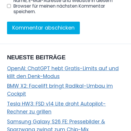
Name, E-Mail-Adresse und Website in diesem
o
Browser für meinen nächsten Kommentar
u
speichern.
T
u
b
e
a
NEUESTE BEITRÄGE
n
OpenAI: ChatGPT hebt Gratis-Limits auf und
z
killt den Denk-Modus
e
i
BMW X2: Facelift bringt Radikal-Umbau im
g
Cockpit
e
Tesla HW3: FSD v14 Lite droht Autopilot-
n
Rechner zu grillen
Samsung Galaxy S26 FE: Pressebilder &
Sparzwang zwingt zum Chip-Mix