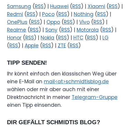
Samsung
(
RSS
) |
Huawei
(
RSS
) |
Xiaomi
(
RSS
) |
Redmi
(
RSS
) |
Poco
(
RSS
) |
Nothing
(
RSS
) |
OnePlus
(
RSS
) |
Oppo
(
RSS
) |
Vivo
(
RSS
) |
Realme
(
RSS
) |
Sony
(
RSS
) |
Motorola
(
RSS
) |
Honor
(
RSS
) |
Nokia
(
RSS
) |
HTC
(
RSS
) |
LG
(
RSS
) |
Apple
(
RSS
) |
ZTE
(
RSS
)
TIPP SENDEN!
Ihr könnt einfach den klassischen Weg über
eine E-Mail an
mail<at>schmidtisblog.de
wählen oder mir aber auch mit einer
Direktnachricht in meiner
Telegram-Gruppe
einen Tipp einsenden.
DIR GEFÄLLT SCHMIDTIS BLOG?