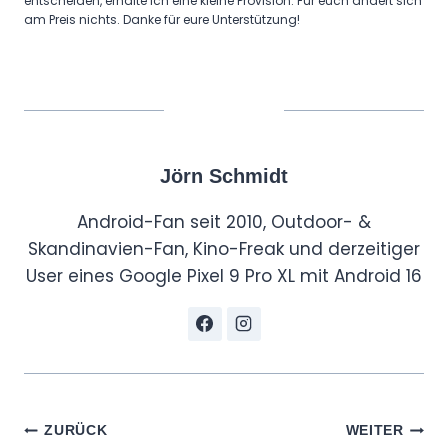
entscheiden, erhalte ich eine kleine Provision. Für euch ändert sich
l
am Preis nichts. Danke für eure Unterstützung!
d
R
e
n
d
Jörn Schmidt
e
r
Android-Fan seit 2010, Outdoor- &
s
Skandinavien-Fan, Kino-Freak und derzeitiger
A
User eines Google Pixel 9 Pro XL mit Android 16
r
e
H
E
R
E
Beitragsnavigation
ZURÜCK
WEITER