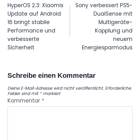
—
HyperOS 2.3: Xiaomis
Sony verbessert PS5-
J
Update auf Android
DualSense mit
a
16 bringt stabile
Multigeräte-
d
Performance und
Kopplung und
e
verbesserte
neuem
&
Sicherheit
Energiesparmodus
M
o
o
Schreibe einen Kommentar
n
Deine E-Mail-Adresse wird nicht veröffentlicht.
Erforderliche
s
Felder sind mit
*
markiert
t
Kommentar
*
o
n
e
A