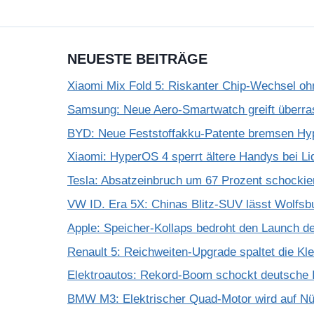
NEUESTE BEITRÄGE
Xiaomi Mix Fold 5: Riskanter Chip-Wechsel 
Samsung: Neue Aero-Smartwatch greift überra
BYD: Neue Feststoffakku-Patente bremsen Hy
Xiaomi: HyperOS 4 sperrt ältere Handys bei Li
Tesla: Absatzeinbruch um 67 Prozent schockie
VW ID. Era 5X: Chinas Blitz-SUV lässt Wolfsb
Apple: Speicher-Kollaps bedroht den Launch d
Renault 5: Reichweiten-Upgrade spaltet die K
Elektroautos: Rekord-Boom schockt deutsche I
BMW M3: Elektrischer Quad-Motor wird auf Nür