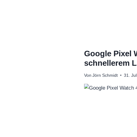
Zum
Inhalt
springen
Google Pixel W
schnellerem 
Von
Jörn Schmidt
31. Ju