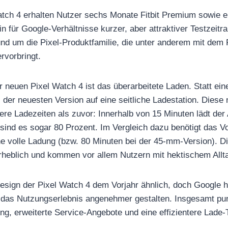
atch 4 erhalten Nutzer sechs Monate Fitbit Premium sowie 
n für Google-Verhältnisse kurzer, aber attraktiver Testzeit
nd um die Pixel-Produktfamilie, die unter anderem mit dem P
rvorbringt.
er neuen Pixel Watch 4 ist das überarbeitete Laden. Statt ei
 der neuesten Version auf eine seitliche Ladestation. Diese
lere Ladezeiten als zuvor: Innerhalb von 15 Minuten lädt der
 sind es sogar 80 Prozent. Im Vergleich dazu benötigt das 
ne volle Ladung (bzw. 80 Minuten bei der 45-mm-Version). Di
rheblich und kommen vor allem Nutzern mit hektischem Allt
esign der Pixel Watch 4 dem Vorjahr ähnlich, doch Google ha
e das Nutzungserlebnis angenehmer gestalten. Insgesamt pun
ung, erweiterte Service-Angebote und eine effizientere Lade-