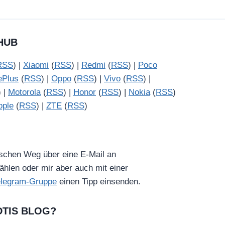
HUB
RSS
) |
Xiaomi
(
RSS
) |
Redmi
(
RSS
) |
Poco
ePlus
(
RSS
) |
Oppo
(
RSS
) |
Vivo
(
RSS
) |
) |
Motorola
(
RSS
) |
Honor
(
RSS
) |
Nokia
(
RSS
)
pple
(
RSS
) |
ZTE
(
RSS
)
ischen Weg über eine E-Mail an
hlen oder mir aber auch mit einer
elegram-Gruppe
einen Tipp einsenden.
DTIS BLOG?