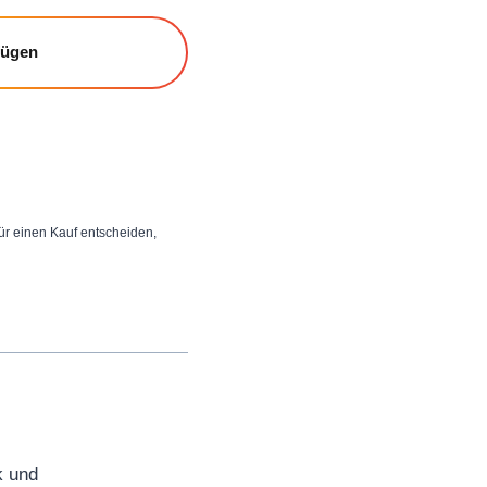
fügen
 für einen Kauf entscheiden,
k und