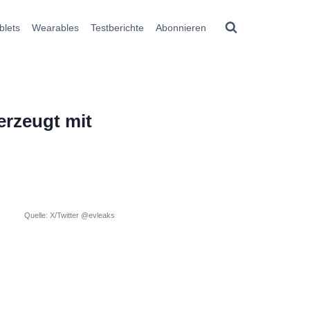
blets
Wearables
Testberichte
Abonnieren
erzeugt mit
Quelle: X/Twitter @evleaks