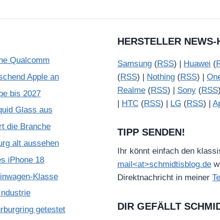
HERSTELLER NEWS-
ohne Qualcomm
Samsung
(
RSS
) |
Huawei
(
schend Apple an
(
RSS
) |
Nothing
(
RSS
) |
On
Realme
(
RSS
) |
Sony
(
RSS
pe bis 2027
|
HTC
(
RSS
) |
LG
(
RSS
) |
A
quid Glass aus
rt die Branche
TIPP SENDEN!
urg alt aussehen
Ihr könnt einfach den klass
es iPhone 18
mail<at>schmidtisblog.de
wä
leinwagen-Klasse
Direktnachricht in meiner
T
ndustrie
DIR GEFÄLLT SCHMI
burgring getestet