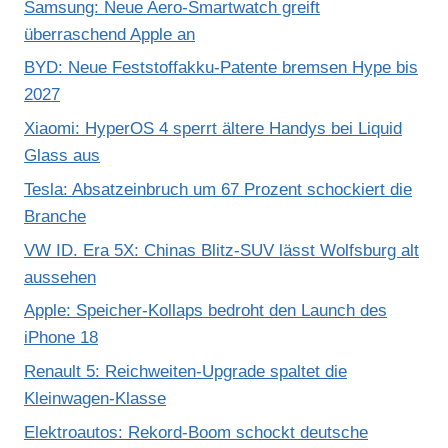
Samsung: Neue Aero-Smartwatch greift
überraschend Apple an
BYD: Neue Feststoffakku-Patente bremsen Hype bis
2027
Xiaomi: HyperOS 4 sperrt ältere Handys bei Liquid
Glass aus
Tesla: Absatzeinbruch um 67 Prozent schockiert die
Branche
VW ID. Era 5X: Chinas Blitz-SUV lässt Wolfsburg alt
aussehen
Apple: Speicher-Kollaps bedroht den Launch des
iPhone 18
Renault 5: Reichweiten-Upgrade spaltet die
Kleinwagen-Klasse
Elektroautos: Rekord-Boom schockt deutsche