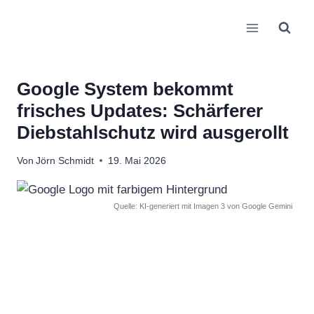
Zum
Inhalt
springen
Google System bekommt
frisches Updates: Schärferer
Diebstahlschutz wird ausgerollt
Von
Jörn Schmidt
19. Mai 2026
Quelle: KI-generiert mit Imagen 3 von Google Gemini