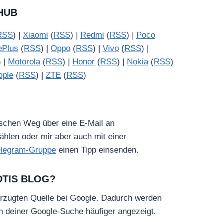
HUB
RSS
) |
Xiaomi
(
RSS
) |
Redmi
(
RSS
) |
Poco
ePlus
(
RSS
) |
Oppo
(
RSS
) |
Vivo
(
RSS
) |
) |
Motorola
(
RSS
) |
Honor
(
RSS
) |
Nokia
(
RSS
)
pple
(
RSS
) |
ZTE
(
RSS
)
ischen Weg über eine E-Mail an
hlen oder mir aber auch mit einer
elegram-Gruppe
einen Tipp einsenden.
DTIS BLOG?
rzugten Quelle bei Google. Dadurch werden
in deiner Google-Suche häufiger angezeigt.