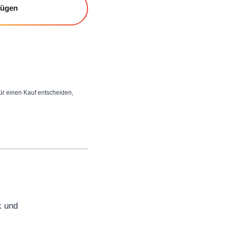
fügen
 für einen Kauf entscheiden,
k und