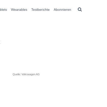
blets
Wearables
Testberichte
Abonnieren
t
Quelle: Volkswagen AG