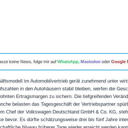
asse keine News, folge mir auf
WhatsApp
,
Mastodon
oder
Google
häftsmodell im Automobilvertrieb gerät zunehmend unter wirt
fszahlen in den Autohäusern stabil bleiben, werfen die Ges
hnten Ertragsmargen zu sichern. Die tiefgreifenden Veränd
nche belasten das Tagesgeschäft der Vertriebspartner spür
em Chef der Volkswagen Deutschland GmbH & Co. KG, steht
ke bevor. Es dürfte schätzungsweise drei bis fünf Jahre in
schaftliche Niveau früherer Tage wieder erreicht werden kann