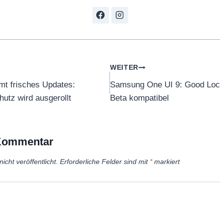
tion
WEITER
t frisches Updates:
Samsung One UI 9: Good Lock
hutz wird ausgerollt
Beta kompatibel
 Kommentar
icht veröffentlicht.
Erforderliche Felder sind mit
*
markiert