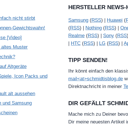
HERSTELLER NEWS-
ach nicht stirbt
Samsung
(
RSS
) |
Huawei
(
onnen-Gewichtswahn!
(
RSS
) |
Nothing
(
RSS
) |
On
Realme
(
RSS
) |
Sony
(
RSS
se [Video]
|
HTC
(
RSS
) |
LG
(
RSS
) |
A
 altes Muster
Technik?
TIPP SENDEN!
uf Altgeräte
Ihr könnt einfach den klass
piele, Icon Packs und
mail<at>schmidtisblog.de
wä
Direktnachricht in meiner
T
ult alt aussehen
DIR GEFÄLLT SCHMI
le und Samsung
scheinen
Mache mich zu Deiner bevo
Dir meine neuesten Artikel 