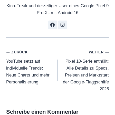
i
Kino-Freak und derzeitiger User eines Google Pixel 9
n
Pro XL mit Android 16
g
V
e
o
3
Beitragsnavigation
i
ZURÜCK
WEITER
n
YouTube setzt auf
Pixel 10-Serie enthüllt:
G
individuelle Trends:
Alle Details zu Specs,
e
Neue Charts und mehr
Preisen und Marktstart
m
Personalisierung
der Google-Flaggschiffe
i
2025
n
i
“
Schreibe einen Kommentar