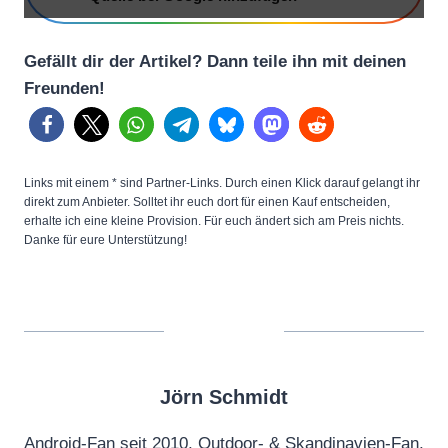
o
t
Gefällt dir der Artikel? Dann teile ihn mit deinen
o
Freunden!
s
i
n
t
Links mit einem * sind Partner-Links. Durch einen Klick darauf gelangt ihr
o
direkt zum Anbieter. Solltet ihr euch dort für einen Kauf entscheiden,
erhalte ich eine kleine Provision. Für euch ändert sich am Preis nichts.
v
Danke für eure Unterstützung!
i
d
e
o
s
Jörn Schmidt
u
s
Android-Fan seit 2010, Outdoor- & Skandinavien-Fan,