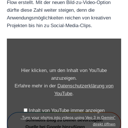
Flow erstellt. Mit der neuen Bild-zu-Video-Option
dürfte diese Zahl weiter steigen, denn die
Anwendungsmöglichkeiten reichen von kreativen
Projekten bis hin zu Social-Media-Clips.
„
T
u
r
Hier klicken, um den Inhalt von YouTube
n
anzuzeigen.
y
Erfahre mehr in der
Datenschutzerklärung von
o
YouTube
.
u
r
Inhalt von YouTube immer anzeigen
p
„Turn your photos into videos using Veo 3 in Gemini“
Schmidtis Blog zu Deiner bevorzugten
h
direkt öffnen
Quelle bei Google hinzufügen