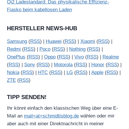
Qi2 Ladestandard: Das physikalische Effizienz-
Fiasko beim kabellosen Laden
HERSTELLER NEWS-HUB
Samsung
(
RSS
) |
Huawei
(
RSS
) |
Xiaomi
(
RSS
) |
Redmi
(
RSS
) |
Poco
(
RSS
) |
Nothing
(
RSS
) |
OnePlus
(
RSS
) |
Oppo
(
RSS
) |
Vivo
(
RSS
) |
Realme
(
RSS
) |
Sony
(
RSS
) |
Motorola
(
RSS
) |
Honor
(
RSS
) |
Nokia
(
RSS
) |
HTC
(
RSS
) |
LG
(
RSS
) |
Apple
(
RSS
) |
ZTE
(
RSS
)
TIPP SENDEN!
Ihr könnt einfach den klassischen Weg über eine E-
Mail an
mail<at>schmidtisblog.de
wählen oder mir
aber auch mit einer Direktnachricht in meiner