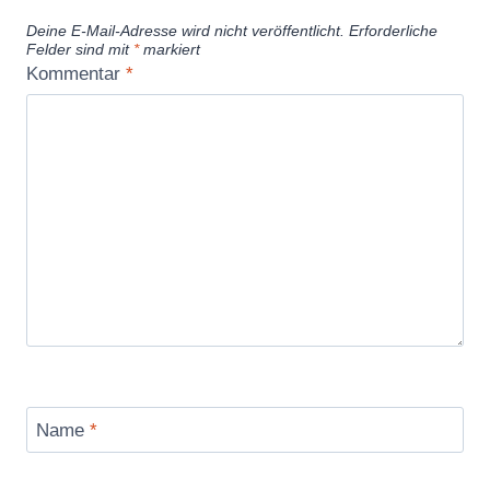
v
Deine E-Mail-Adresse wird nicht veröffentlicht.
Erforderliche
o
Felder sind mit
*
markiert
n
Kommentar
*
Y
o
u
T
u
b
e
a
n
z
e
Name
*
i
g