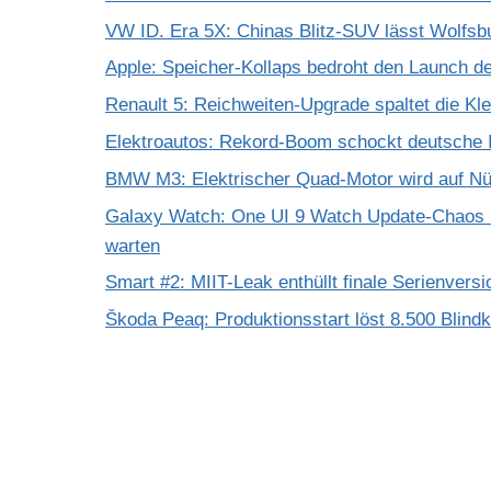
VW ID. Era 5X: Chinas Blitz-SUV lässt Wolfsb
Apple: Speicher-Kollaps bedroht den Launch d
Renault 5: Reichweiten-Upgrade spaltet die K
Elektroautos: Rekord-Boom schockt deutsche I
BMW M3: Elektrischer Quad-Motor wird auf Nür
Galaxy Watch: One UI 9 Watch Update-Chaos 
warten
Smart #2: MIIT-Leak enthüllt finale Serienversi
Škoda Peaq: Produktionsstart löst 8.500 Blind