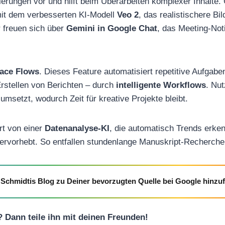
erungen vor und hilft beim Überarbeiten komplexer Inhalte. 
it dem verbesserten KI-Modell
Veo 2
, das realistischere Bi
 freuen sich über
Gemini in Google Chat
, das Meeting-Not
ace Flows
. Dieses Feature automatisiert repetitive Aufgabe
rstellen von Berichten – durch
intelligente Workflows
. Nut
 umsetzt, wodurch Zeit für kreative Projekte bleibt.
ert von einer
Datenanalyse-KI
, die automatisch Trends erke
ervorhebt. So entfallen stundenlange Manuskript-Recherche
Schmidtis Blog zu Deiner bevorzugten Quelle bei Google hinzu
l? Dann teile ihn mit deinen Freunden!