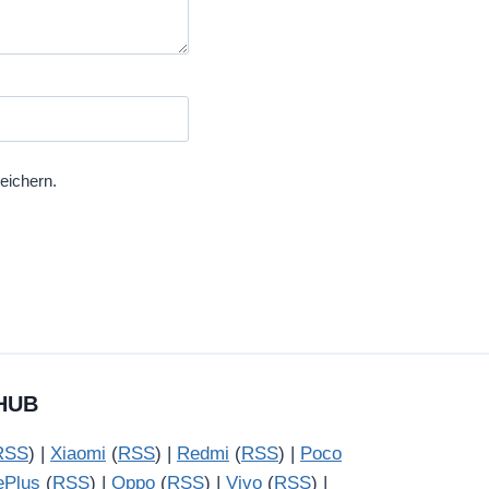
eichern.
HUB
RSS
) |
Xiaomi
(
RSS
) |
Redmi
(
RSS
) |
Poco
ePlus
(
RSS
) |
Oppo
(
RSS
) |
Vivo
(
RSS
) |