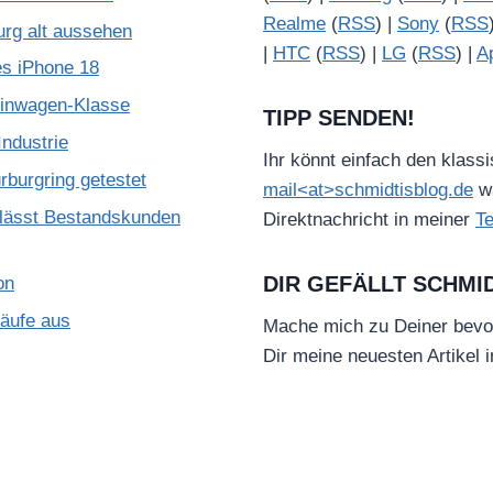
Realme
(
RSS
) |
Sony
(
RSS
urg alt aussehen
|
HTC
(
RSS
) |
LG
(
RSS
) |
A
es iPhone 18
leinwagen-Klasse
TIPP SENDEN!
ndustrie
Ihr könnt einfach den klass
burgring getestet
mail<at>schmidtisblog.de
wä
lässt Bestandskunden
Direktnachricht in meiner
T
DIR GEFÄLLT SCHMI
on
käufe aus
Mache mich zu Deiner bevo
Dir meine neuesten Artikel 