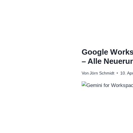
Zum
Inhalt
springen
Google Works
– Alle Neueru
Von
Jörn Schmidt
10. Ap