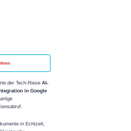
 News
erte der Tech-Riese
AI-
ntegration in Google
artige
ionsabruf.
okumente in Echtzeit,