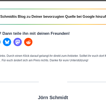
d
d
Schmidtis Blog zu Deiner bevorzugten Quelle bei Google hinzu
i
t
a
l? Dann teile ihn mit deinen Freunden!
n
z
e
inks. Durch einen Klick darauf gelangt ihr direkt zum Anbieter. Solltet ihr euch dort
i
n. Für euch ändert sich am Preis nichts. Danke für eure Unterstützung!
g
e
n
Jörn Schmidt