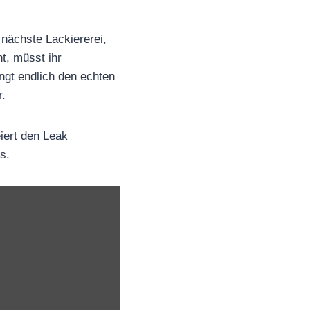
 nächste Lackiererei,
t, müsst ihr
ngt endlich den echten
r.
iert den Leak
s.