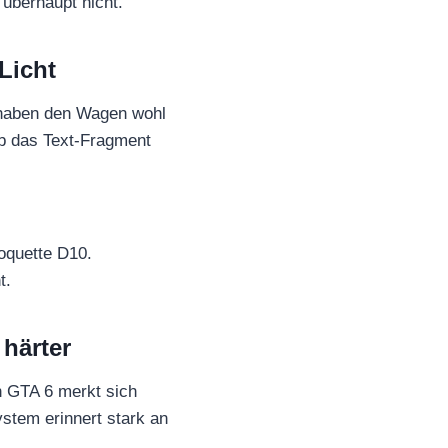
 überhaupt nicht.
Licht
r haben den Wagen wohl
eb das Text-Fragment
Coquette D10.
t.
härter
n GTA 6 merkt sich
stem erinnert stark an