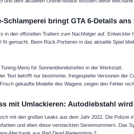
 5 und dem aktuellen Online-Modus existiert diese Mechanik
-Schlamperei bringt GTA 6-Details ans 
ts in den offiziellen Trailern zum Nachfolger auf. Entwickle
 fit gemacht. Beim Rück-Portieren in das aktuelle Spiel bli
Tuning-Menü für Sonnenblendstreifen in der Werkstatt.
er Text betrifft nur bestimmte, freigespielte Versionen der 
Frisch gekaufte Modelle des Wagens zeigen den Fehler nich
ss mit Umlackieren: Autodiebstahl wird 
ich mit den großen Leaks aus dem Jahr 2022. Die Polizei i
ofarben und eben diese versteckten Seriennummern. Das Sy
hens-Mechanik aus Red Dead Redemption 2.