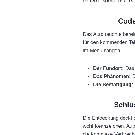
entfernt wurde. In GTA
Code
Das Auto tauchte berei
für den kommenden Teil
im Menü hängen.
Der Fundort:
Das 
Das Phänomen:
D
Die Bestätigung:
Schlu
Die Entdeckung deckt s
wohl Kennzeichen, Aut
die komplexe Verbrec