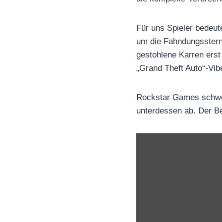
Für uns Spieler bedeute
um die Fahndungsstern
gestohlene Karren erst
„Grand Theft Auto“-Vib
Rockstar Games schwei
unterdessen ab. Der B
I
n
h
a
l
t