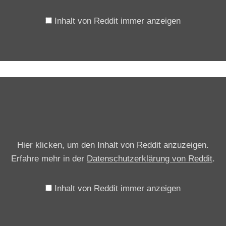
Inhalt von Reddit immer anzeigen
I
n
h
a
l
Hier klicken, um den Inhalt von Reddit anzuzeigen.
t
Erfahre mehr in der
Datenschutzerklärung von Reddit
.
v
o
Inhalt von Reddit immer anzeigen
n
R
e