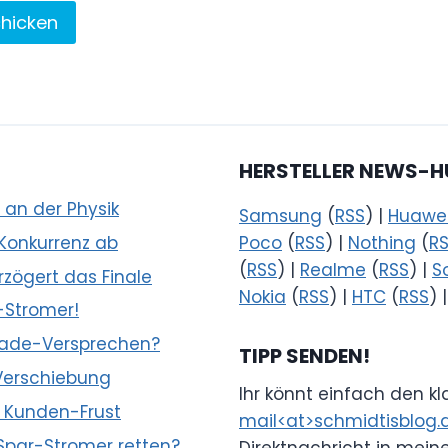
HERSTELLER NEWS-H
 an der Physik
Samsung
(
RSS
) |
Huawe
 Konkurrenz ab
Poco
(
RSS
) |
Nothing
(
R
(
RSS
) |
Realme
(
RSS
) |
S
zögert das Finale
Nokia
(
RSS
) |
HTC
(
RSS
) 
-Stromer!
pgrade-Versprechen?
TIPP SENDEN!
 Verschiebung
Ihr könnt einfach den k
r Kunden-Frust
mail<at>schmidtisblog.
 Spar-Stromer retten?