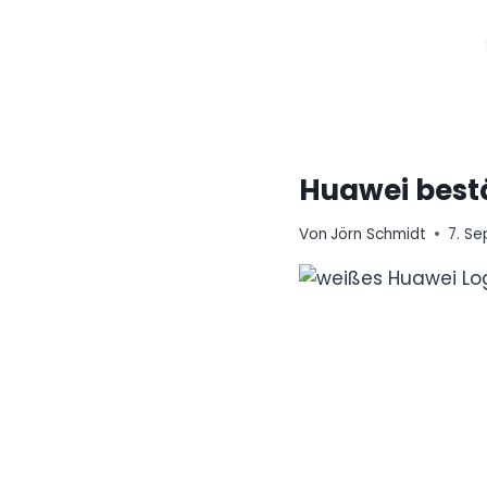
Zum
Inhalt
springen
Huawei bestät
Von
Jörn Schmidt
7. S