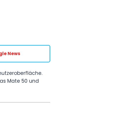
gle News
utzeroberfläche.
das Mate 50 und