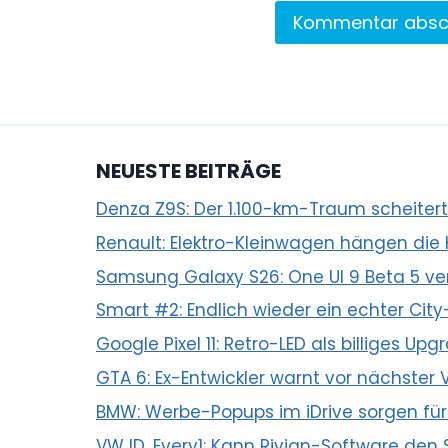
NEUESTE BEITRÄGE
Denza Z9S: Der 1.100-km-Traum scheitert
Renault: Elektro-Kleinwagen hängen die
Samsung Galaxy S26: One UI 9 Beta 5 ver
Smart #2: Endlich wieder ein echter City
Google Pixel 11: Retro-LED als billiges U
GTA 6: Ex-Entwickler warnt vor nächster
BMW: Werbe-Popups im iDrive sorgen fü
VW ID. Every1: Kann Rivian-Software den