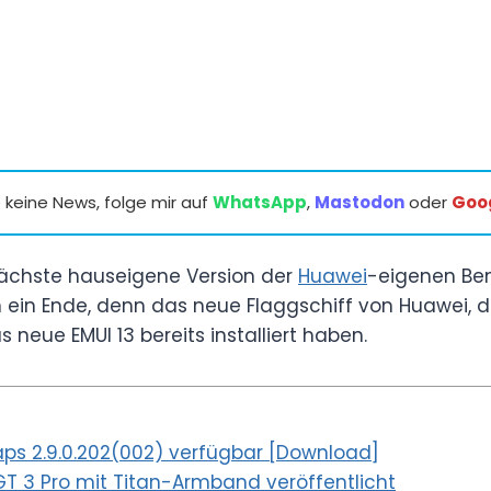
keine News, folge mir auf
WhatsApp
,
Mastodon
oder
Goo
 nächste hauseigene Version der
Huawei
-eigenen Ben
 ein Ende, denn das neue Flaggschiff von Huawei, 
s neue EMUI 13 bereits installiert haben.
ps 2.9.0.202(002) verfügbar [Download]
 3 Pro mit Titan-Armband veröffentlicht