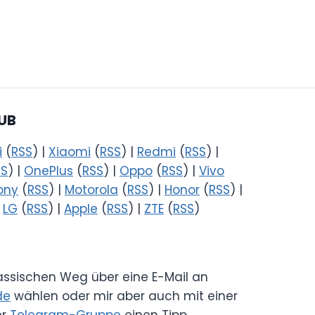
UB
i
(
RSS
) |
Xiaomi
(
RSS
) |
Redmi
(
RSS
) |
SS
) |
OnePlus
(
RSS
) |
Oppo
(
RSS
) |
Vivo
ony
(
RSS
) |
Motorola
(
RSS
) |
Honor
(
RSS
) |
|
LG
(
RSS
) |
Apple
(
RSS
) |
ZTE
(
RSS
)
lassischen Weg über eine E-Mail an
de
wählen oder mir aber auch mit einer