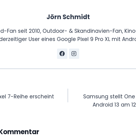
Jörn Schmidt
id-Fan seit 2010, Outdoor- & Skandinavien-Fan, Kino
derzeitiger User eines Google Pixel 9 Pro XL mit Andro
gation
xel 7-Reihe erscheint
Samsung stellt One 
Android 13 am 12.
n Kommentar