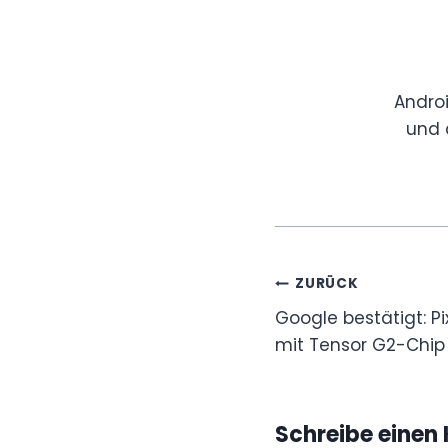
Andro
und 
Beitragsnavi
ZURÜCK
Google bestätigt: Pi
mit Tensor G2-Chip
Schreibe eine