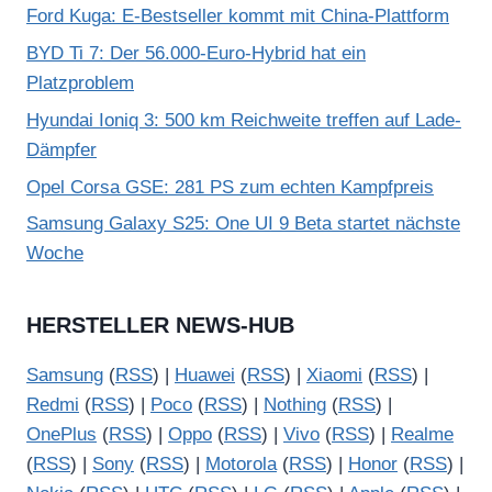
Ford Kuga: E-Bestseller kommt mit China-Plattform
BYD Ti 7: Der 56.000-Euro-Hybrid hat ein
Platzproblem
Hyundai Ioniq 3: 500 km Reichweite treffen auf Lade-
Dämpfer
Opel Corsa GSE: 281 PS zum echten Kampfpreis
Samsung Galaxy S25: One UI 9 Beta startet nächste
Woche
HERSTELLER NEWS-HUB
Samsung
(
RSS
) |
Huawei
(
RSS
) |
Xiaomi
(
RSS
) |
Redmi
(
RSS
) |
Poco
(
RSS
) |
Nothing
(
RSS
) |
OnePlus
(
RSS
) |
Oppo
(
RSS
) |
Vivo
(
RSS
) |
Realme
(
RSS
) |
Sony
(
RSS
) |
Motorola
(
RSS
) |
Honor
(
RSS
) |