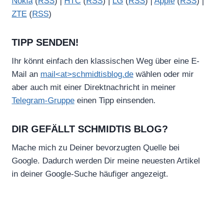
Nokia
(
RSS
) |
HTC
(
RSS
) |
LG
(
RSS
) |
Apple
(
RSS
) |
ZTE
(
RSS
)
TIPP SENDEN!
Ihr könnt einfach den klassischen Weg über eine E-
Mail an
mail<at>schmidtisblog.de
wählen oder mir
aber auch mit einer Direktnachricht in meiner
Telegram-Gruppe
einen Tipp einsenden.
DIR GEFÄLLT SCHMIDTIS BLOG?
Mache mich zu Deiner bevorzugten Quelle bei
Google. Dadurch werden Dir meine neuesten Artikel
in deiner Google-Suche häufiger angezeigt.