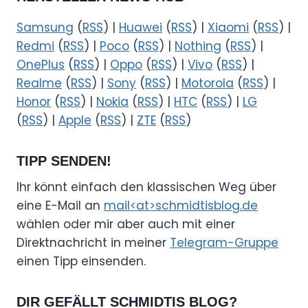
Samsung
(
RSS
) |
Huawei
(
RSS
) |
Xiaomi
(
RSS
) |
Redmi
(
RSS
) |
Poco
(
RSS
) |
Nothing
(
RSS
) |
OnePlus
(
RSS
) |
Oppo
(
RSS
) |
Vivo
(
RSS
) |
Realme
(
RSS
) |
Sony
(
RSS
) |
Motorola
(
RSS
) |
Honor
(
RSS
) |
Nokia
(
RSS
) |
HTC
(
RSS
) |
LG
(
RSS
) |
Apple
(
RSS
) |
ZTE
(
RSS
)
TIPP SENDEN!
Ihr könnt einfach den klassischen Weg über
eine E-Mail an
mail<at>schmidtisblog.de
wählen oder mir aber auch mit einer
Direktnachricht in meiner
Telegram-Gruppe
einen Tipp einsenden.
DIR GEFÄLLT SCHMIDTIS BLOG?