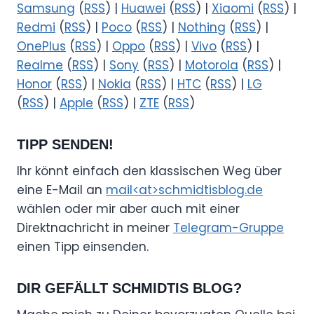
Samsung
(
RSS
) |
Huawei
(
RSS
) |
Xiaomi
(
RSS
) |
Redmi
(
RSS
) |
Poco
(
RSS
) |
Nothing
(
RSS
) |
OnePlus
(
RSS
) |
Oppo
(
RSS
) |
Vivo
(
RSS
) |
Realme
(
RSS
) |
Sony
(
RSS
) |
Motorola
(
RSS
) |
Honor
(
RSS
) |
Nokia
(
RSS
) |
HTC
(
RSS
) |
LG
(
RSS
) |
Apple
(
RSS
) |
ZTE
(
RSS
)
TIPP SENDEN!
Ihr könnt einfach den klassischen Weg über
eine E-Mail an
mail<at>schmidtisblog.de
wählen oder mir aber auch mit einer
Direktnachricht in meiner
Telegram-Gruppe
einen Tipp einsenden.
DIR GEFÄLLT SCHMIDTIS BLOG?