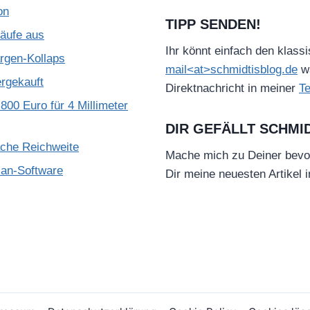
on
TIPP SENDEN!
käufe aus
Ihr könnt einfach den klass
gen-Kollaps
mail<at>schmidtisblog.de
wä
ergekauft
Direktnachricht in meiner
T
800 Euro für 4 Millimeter
DIR GEFÄLLT SCHMI
ache Reichweite
Mache mich zu Deiner bevo
ian-Software
Dir meine neuesten Artikel 