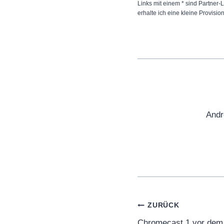
Links mit einem * sind Partner-L
erhalte ich eine kleine Provisio
Andr
Beitragsnaviga
ZURÜCK
Chromecast 1 vor dem 