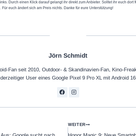
inks. Durch einen Klick darauf gelangt ihr direkt zum Anbieter. Solltet ihr euch dort
n. Für euch ändert sich am Preis nichts. Danke für eure Unterstützung!
Jörn Schmidt
oid-Fan seit 2010, Outdoor- & Skandinavien-Fan, Kino-Frea
derzeitiger User eines Google Pixel 9 Pro XL mit Android 16
tion
WEITER
Aus: Google sucht nach
Honor Magic 9: Neue Smart