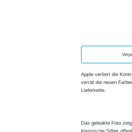
Verp
Apple verliert die Kon
verrät die neuen Farben
Lieferkette.
Das geleakte Foto zeig
klassische Silber offe