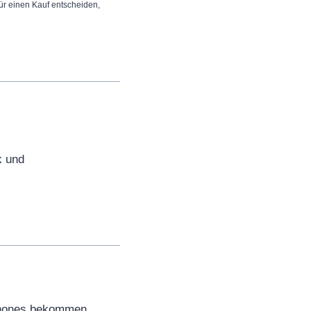
 für einen Kauf entscheiden,
k und
phones bekommen