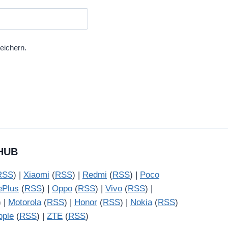
eichern.
HUB
RSS
) |
Xiaomi
(
RSS
) |
Redmi
(
RSS
) |
Poco
ePlus
(
RSS
) |
Oppo
(
RSS
) |
Vivo
(
RSS
) |
) |
Motorola
(
RSS
) |
Honor
(
RSS
) |
Nokia
(
RSS
)
pple
(
RSS
) |
ZTE
(
RSS
)