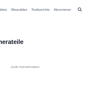
blets
Wearables
Testberichte
Abonnieren
erateile
Quelle: AndroidHeadlines