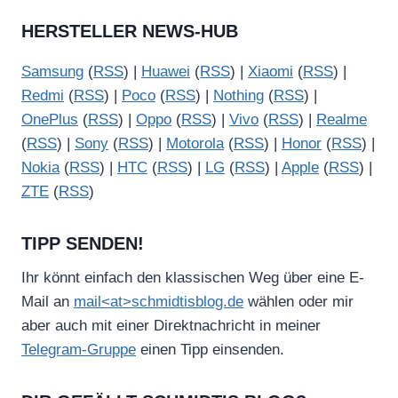
HERSTELLER NEWS-HUB
Samsung
(
RSS
) |
Huawei
(
RSS
) |
Xiaomi
(
RSS
) |
Redmi
(
RSS
) |
Poco
(
RSS
) |
Nothing
(
RSS
) |
OnePlus
(
RSS
) |
Oppo
(
RSS
) |
Vivo
(
RSS
) |
Realme
(
RSS
) |
Sony
(
RSS
) |
Motorola
(
RSS
) |
Honor
(
RSS
) |
Nokia
(
RSS
) |
HTC
(
RSS
) |
LG
(
RSS
) |
Apple
(
RSS
) |
ZTE
(
RSS
)
TIPP SENDEN!
Ihr könnt einfach den klassischen Weg über eine E-
Mail an
mail<at>schmidtisblog.de
wählen oder mir
aber auch mit einer Direktnachricht in meiner
Telegram-Gruppe
einen Tipp einsenden.