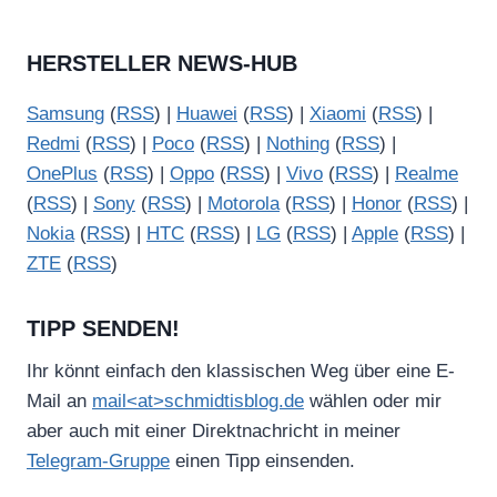
HERSTELLER NEWS-HUB
Samsung
(
RSS
) |
Huawei
(
RSS
) |
Xiaomi
(
RSS
) |
Redmi
(
RSS
) |
Poco
(
RSS
) |
Nothing
(
RSS
) |
OnePlus
(
RSS
) |
Oppo
(
RSS
) |
Vivo
(
RSS
) |
Realme
(
RSS
) |
Sony
(
RSS
) |
Motorola
(
RSS
) |
Honor
(
RSS
) |
Nokia
(
RSS
) |
HTC
(
RSS
) |
LG
(
RSS
) |
Apple
(
RSS
) |
ZTE
(
RSS
)
TIPP SENDEN!
Ihr könnt einfach den klassischen Weg über eine E-
Mail an
mail<at>schmidtisblog.de
wählen oder mir
aber auch mit einer Direktnachricht in meiner
Telegram-Gruppe
einen Tipp einsenden.