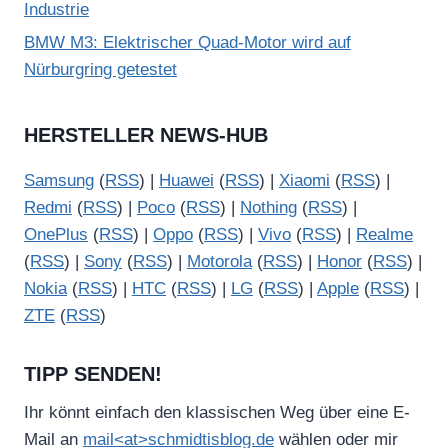
Industrie
BMW M3: Elektrischer Quad-Motor wird auf
Nürburgring getestet
HERSTELLER NEWS-HUB
Samsung
(
RSS
) |
Huawei
(
RSS
) |
Xiaomi
(
RSS
) |
Redmi
(
RSS
) |
Poco
(
RSS
) |
Nothing
(
RSS
) |
OnePlus
(
RSS
) |
Oppo
(
RSS
) |
Vivo
(
RSS
) |
Realme
(
RSS
) |
Sony
(
RSS
) |
Motorola
(
RSS
) |
Honor
(
RSS
) |
Nokia
(
RSS
) |
HTC
(
RSS
) |
LG
(
RSS
) |
Apple
(
RSS
) |
ZTE
(
RSS
)
TIPP SENDEN!
Ihr könnt einfach den klassischen Weg über eine E-
Mail an
mail<at>schmidtisblog.de
wählen oder mir