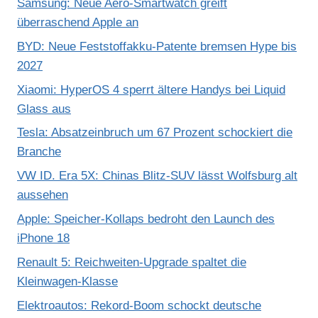
Samsung: Neue Aero-Smartwatch greift
überraschend Apple an
BYD: Neue Feststoffakku-Patente bremsen Hype bis
2027
Xiaomi: HyperOS 4 sperrt ältere Handys bei Liquid
Glass aus
Tesla: Absatzeinbruch um 67 Prozent schockiert die
Branche
VW ID. Era 5X: Chinas Blitz-SUV lässt Wolfsburg alt
aussehen
Apple: Speicher-Kollaps bedroht den Launch des
iPhone 18
Renault 5: Reichweiten-Upgrade spaltet die
Kleinwagen-Klasse
Elektroautos: Rekord-Boom schockt deutsche