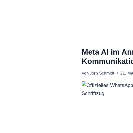
Zum
Inhalt
springen
Meta AI im An
Kommunikati
Von
Jörn Schmidt
21. Mä