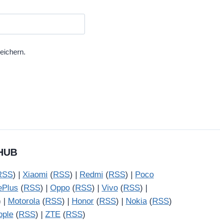
eichern.
HUB
RSS
) |
Xiaomi
(
RSS
) |
Redmi
(
RSS
) |
Poco
ePlus
(
RSS
) |
Oppo
(
RSS
) |
Vivo
(
RSS
) |
) |
Motorola
(
RSS
) |
Honor
(
RSS
) |
Nokia
(
RSS
)
pple
(
RSS
) |
ZTE
(
RSS
)