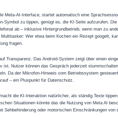
le Meta-AI-Interface, startet automatisch eine Sprachsession
n-Symbol zu tippen, genügt es, die KI-Seite aufzurufen. Die 
elefonat ab – inklusive Hintergrundbetrieb, wenn man zu a
r Multitasker: Wer etwa beim Kochen ein Rezept googelt, kan
tung fragen.
uf Transparenz. Das Android-System zeigt über einen einge
v ist. Nutzer können das Gespräch jederzeit stummschalten
eln. Da der Mikrofon-Hinweis vom Betriebssystem gesteuer
arauf – ein Pluspunkt für Datenschutz.
acht die KI-Interaktion natürlicher, als ständig Texte tipp
tischen Situationen könnte das die Nutzung von Meta AI be
it Sehbehinderung oder motorischen Einschränkungen von de