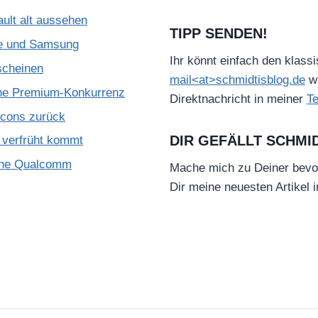
ult alt aussehen
TIPP SENDEN!
le und Samsung
Ihr könnt einfach den klass
scheinen
mail<at>schmidtisblog.de
wä
che Premium-Konkurrenz
Direktnachricht in meiner
T
Icons zurück
DIR GEFÄLLT SCHMI
verfrüht kommt
ohne Qualcomm
Mache mich zu Deiner bevo
Dir meine neuesten Artikel 