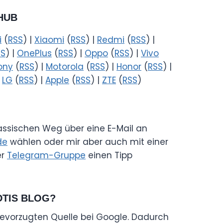
HUB
i
(
RSS
) |
Xiaomi
(
RSS
) |
Redmi
(
RSS
) |
SS
) |
OnePlus
(
RSS
) |
Oppo
(
RSS
) |
Vivo
ony
(
RSS
) |
Motorola
(
RSS
) |
Honor
(
RSS
) |
|
LG
(
RSS
) |
Apple
(
RSS
) |
ZTE
(
RSS
)
lassischen Weg über eine E-Mail an
de
wählen oder mir aber auch mit einer
er
Telegram-Gruppe
einen Tipp
DTIS BLOG?
evorzugten Quelle bei Google. Dadurch