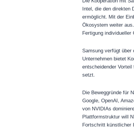
Die Kooperation mit S
Intel, die den direkte
ermöglicht. Mit der E
Ökosystem weiter aus. 
Fertigung individuelle
Samsung verfügt über 
Unternehmen bietet Kom
entscheidender Vortei
setzt.
Die Beweggründe für N
Google, OpenAI, Amazo
von NVIDIAs dominier
Plattformstruktur will 
Fortschritt künstlicher 