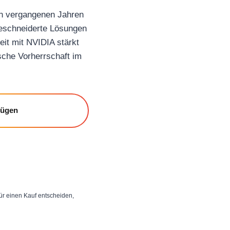
en vergangenen Jahren
ßgeschneiderte Lösungen
it mit NVIDIA stärkt
sche Vorherrschaft im
fügen
 für einen Kauf entscheiden,