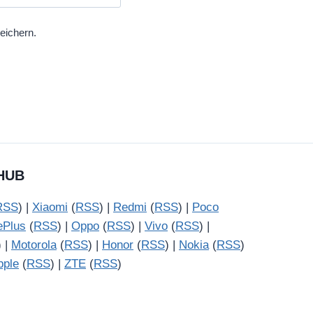
eichern.
HUB
RSS
) |
Xiaomi
(
RSS
) |
Redmi
(
RSS
) |
Poco
ePlus
(
RSS
) |
Oppo
(
RSS
) |
Vivo
(
RSS
) |
) |
Motorola
(
RSS
) |
Honor
(
RSS
) |
Nokia
(
RSS
)
pple
(
RSS
) |
ZTE
(
RSS
)