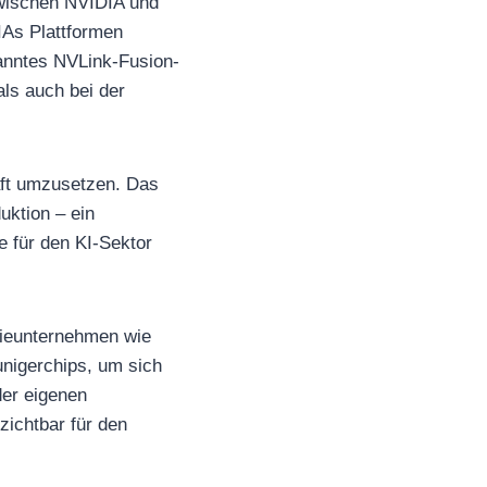
zwischen NVIDIA und
IAs Plattformen
anntes NVLink-Fusion-
ls auch bei der
aft umzusetzen. Das
uktion – ein
 für den KI-Sektor
gieunternehmen wie
nigerchips, um sich
er eigenen
zichtbar für den