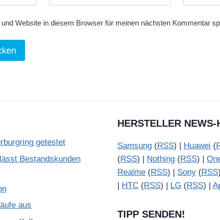
und Website in diesem Browser für meinen nächsten Kommentar sp
HERSTELLER NEWS-
burgring getestet
Samsung
(
RSS
) |
Huawei
(
lässt Bestandskunden
(
RSS
) |
Nothing
(
RSS
) |
On
Realme
(
RSS
) |
Sony
(
RSS
|
HTC
(
RSS
) |
LG
(
RSS
) |
A
on
käufe aus
TIPP SENDEN!