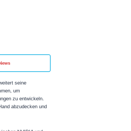
 News
weitert seine
mmen, um
ngen zu entwickeln.
er Hand abzudecken und