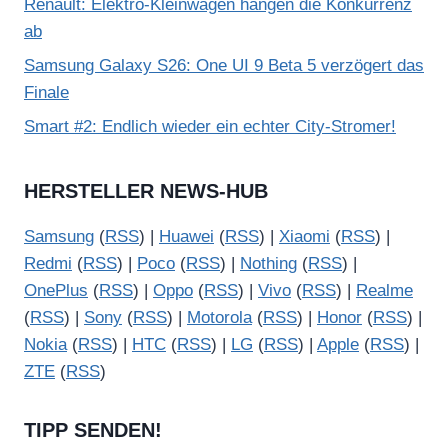
Renault: Elektro-Kleinwagen hängen die Konkurrenz
ab
Samsung Galaxy S26: One UI 9 Beta 5 verzögert das
Finale
Smart #2: Endlich wieder ein echter City-Stromer!
HERSTELLER NEWS-HUB
Samsung
(
RSS
) |
Huawei
(
RSS
) |
Xiaomi
(
RSS
) |
Redmi
(
RSS
) |
Poco
(
RSS
) |
Nothing
(
RSS
) |
OnePlus
(
RSS
) |
Oppo
(
RSS
) |
Vivo
(
RSS
) |
Realme
(
RSS
) |
Sony
(
RSS
) |
Motorola
(
RSS
) |
Honor
(
RSS
) |
Nokia
(
RSS
) |
HTC
(
RSS
) |
LG
(
RSS
) |
Apple
(
RSS
) |
ZTE
(
RSS
)
TIPP SENDEN!