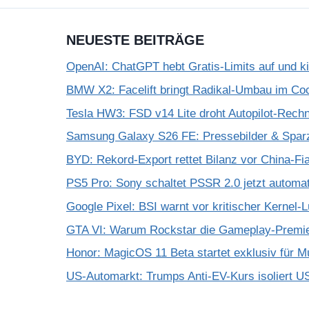
NEUESTE BEITRÄGE
OpenAI: ChatGPT hebt Gratis-Limits auf und k
BMW X2: Facelift bringt Radikal-Umbau im Coc
Tesla HW3: FSD v14 Lite droht Autopilot-Rechne
Samsung Galaxy S26 FE: Pressebilder & Spar
BYD: Rekord-Export rettet Bilanz vor China-Fi
PS5 Pro: Sony schaltet PSSR 2.0 jetzt automat
Google Pixel: BSI warnt vor kritischer Kernel-
GTA VI: Warum Rockstar die Gameplay-Premier
Honor: MagicOS 11 Beta startet exklusiv für M
US-Automarkt: Trumps Anti-EV-Kurs isoliert U