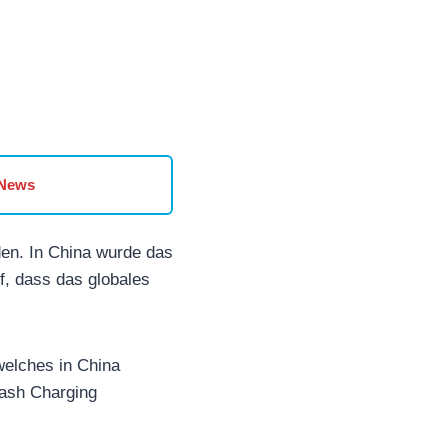
 News
den. In China wurde das
f, dass das globales
welches in China
lash Charging