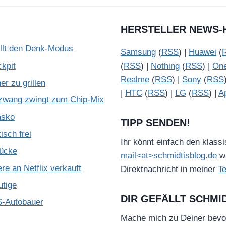
HERSTELLER NEWS-
illt den Denk-Modus
Samsung
(
RSS
) |
Huawei
(
kpit
(
RSS
) |
Nothing
(
RSS
) |
On
Realme
(
RSS
) |
Sony
(
RSS
r zu grillen
|
HTC
(
RSS
) |
LG
(
RSS
) |
A
zwang zwingt zum Chip-Mix
asko
TIPP SENDEN!
isch frei
Ihr könnt einfach den klass
Lücke
mail<at>schmidtisblog.de
wä
e an Netflix verkauft
Direktnachricht in meiner
T
utige
DIR GEFÄLLT SCHMI
S-Autobauer
Mache mich zu Deiner bevo