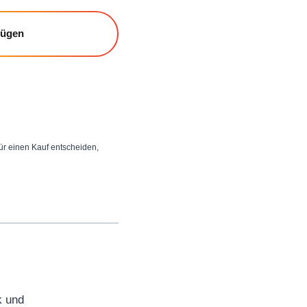
fügen
 für einen Kauf entscheiden,
k und