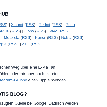
HUB
RSS
) |
Xiaomi
(
RSS
) |
Redmi
(
RSS
) |
Poco
ePlus
(
RSS
) |
Oppo
(
RSS
) |
Vivo
(
RSS
) |
) |
Motorola
(
RSS
) |
Honor
(
RSS
) |
Nokia
(
RSS
)
pple
(
RSS
) |
ZTE
(
RSS
)
ischen Weg über eine E-Mail an
hlen oder mir aber auch mit einer
elegram-Gruppe
einen Tipp einsenden.
DTIS BLOG?
rzugten Quelle bei Google. Dadurch werden