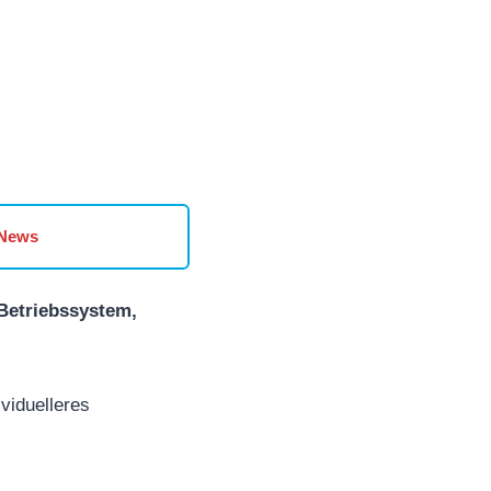
 News
Betriebssystem,
ividuelleres