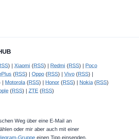
HUB
RSS
) |
Xiaomi
(
RSS
) |
Redmi
(
RSS
) |
Poco
ePlus
(
RSS
) |
Oppo
(
RSS
) |
Vivo
(
RSS
) |
) |
Motorola
(
RSS
) |
Honor
(
RSS
) |
Nokia
(
RSS
)
pple
(
RSS
) |
ZTE
(
RSS
)
ischen Weg über eine E-Mail an
hlen oder mir aber auch mit einer
elegram-Gruppe
einen Tipp einsenden.