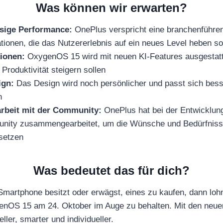
Was können wir erwarten?
ssige Performance:
OnePlus verspricht eine branchenführe
tionen, die das Nutzererlebnis auf ein neues Level heben so
tionen:
OxygenOS 15 wird mit neuen KI-Features ausgestattet
 Produktivität steigern sollen
ign:
Das Design wird noch persönlicher und passt sich besse
n
beit mit der Community:
OnePlus hat bei der Entwicklu
unity zusammengearbeitet, um die Wünsche und Bedürfniss
setzen
Was bedeutet das für dich?
artphone besitzt oder erwägst, eines zu kaufen, dann lohnt
enOS 15 am 24. Oktober im Auge zu behalten. Mit den neuen
ler, smarter und individueller.