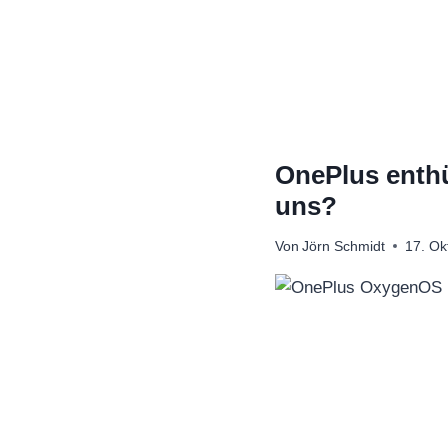
Zum
Inhalt
springen
OnePlus enthü
uns?
Von
Jörn Schmidt
17. Ok