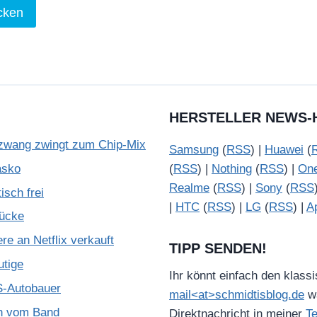
HERSTELLER NEWS-
zwang zwingt zum Chip-Mix
Samsung
(
RSS
) |
Huawei
(
asko
(
RSS
) |
Nothing
(
RSS
) |
On
Realme
(
RSS
) |
Sony
(
RSS
isch frei
|
HTC
(
RSS
) |
LG
(
RSS
) |
A
Lücke
e an Netflix verkauft
TIPP SENDEN!
utige
Ihr könnt einfach den klass
S-Autobauer
mail<at>schmidtisblog.de
wä
ch vom Band
Direktnachricht in meiner
T