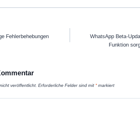
tion
ige Fehlerbehebungen
WhatsApp Beta-Updat
Funktion sor
 Kommentar
icht veröffentlicht.
Erforderliche Felder sind mit
*
markiert