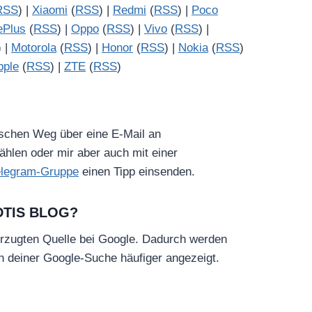
RSS
) |
Xiaomi
(
RSS
) |
Redmi
(
RSS
) |
Poco
ePlus
(
RSS
) |
Oppo
(
RSS
) |
Vivo
(
RSS
) |
) |
Motorola
(
RSS
) |
Honor
(
RSS
) |
Nokia
(
RSS
)
pple
(
RSS
) |
ZTE
(
RSS
)
ischen Weg über eine E-Mail an
hlen oder mir aber auch mit einer
elegram-Gruppe
einen Tipp einsenden.
DTIS BLOG?
rzugten Quelle bei Google. Dadurch werden
in deiner Google-Suche häufiger angezeigt.