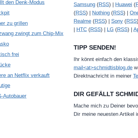
illt den Denk-Modus
Samsung
(
RSS
) |
Huawei
(
kpit
(
RSS
) |
Nothing
(
RSS
) |
On
Realme
(
RSS
) |
Sony
(
RSS
r zu grillen
|
HTC
(
RSS
) |
LG
(
RSS
) |
A
zwang zwingt zum Chip-Mix
asko
TIPP SENDEN!
isch frei
Ihr könnt einfach den klass
Lücke
mail<at>schmidtisblog.de
wä
e an Netflix verkauft
Direktnachricht in meiner
T
utige
DIR GEFÄLLT SCHMI
S-Autobauer
Mache mich zu Deiner bevo
Dir meine neuesten Artikel 