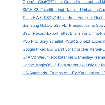
OpenAI: ChatGPT hebt Gratis-Limits auf und k
BMW X2: Facelift bringt Radikal-Umbau im Coc
Tesla HW3: FSD v14 Lite droht Autopilot-Rechne
Samsung Galaxy S26 FE: Pressebilder & Spar
BYD: Rekord-Export rettet Bilanz vor China-Fi
PS5 Pro: Sony schaltet PSSR 2.0 jetzt automat
Google Pixel: BSI warnt vor kritischer Kernel-
GTA VI: Warum Rockstar die Gameplay-Premier
Honor: MagicOS 11 Beta startet exklusiv für M
US-Automarkt: Trumps Anti-EV-Kurs isoliert U