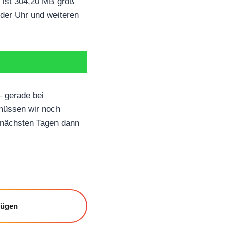
 ist 304,20 MB groß
 der Uhr und weiteren
– gerade bei
 müssen wir noch
n nächsten Tagen dann
fügen