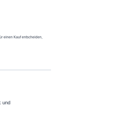
 für einen Kauf entscheiden,
k und