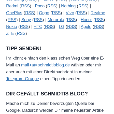
Redmi
(
RSS
) |
Poco
(
RSS
) |
Nothing
(
RSS
) |
OnePlus
(
RSS
) |
Oppo
(
RSS
) |
Vivo
(
RSS
) |
Realme
(
RSS
) |
Sony
(
RSS
) |
Motorola
(
RSS
) |
Honor
(
RSS
) |
Nokia
(
RSS
) |
HTC
(
RSS
) |
LG
(
RSS
) |
Apple
(
RSS
) |
ZTE
(
RSS
)
TIPP SENDEN!
Ihr könnt einfach den klassischen Weg über eine E-
Mail an
mail<at>schmidtisblog.de
wählen oder mir
aber auch mit einer Direktnachricht in meiner
Telegram-Gruppe
einen Tipp einsenden.
DIR GEFÄLLT SCHMIDTIS BLOG?
Mache mich zu Deiner bevorzugten Quelle bei
Google. Dadurch werden Dir meine neuesten Artikel