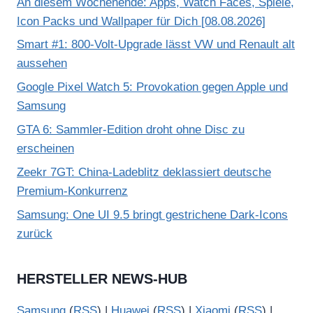
An diesem Wochenende: Apps, Watch Faces, Spiele,
Icon Packs und Wallpaper für Dich [08.08.2026]
Smart #1: 800-Volt-Upgrade lässt VW und Renault alt
aussehen
Google Pixel Watch 5: Provokation gegen Apple und
Samsung
GTA 6: Sammler-Edition droht ohne Disc zu
erscheinen
Zeekr 7GT: China-Ladeblitz deklassiert deutsche
Premium-Konkurrenz
Samsung: One UI 9.5 bringt gestrichene Dark-Icons
zurück
HERSTELLER NEWS-HUB
Samsung
(
RSS
) |
Huawei
(
RSS
) |
Xiaomi
(
RSS
) |