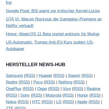
frei
Google Pixel: BSI warnt vor kritischer Kernel-Lücke
GTA VI: Warum Rockstar die Gameplay-Premiere an
Netflix verkauft
Honor: MagicOS 11 Beta startet exklusiv für Mutige
US-Automarkt: Trumps Anti-EV-Kurs isoliert US-
Autobauer
HERSTELLER NEWS-HUB
Samsung
(
RSS
) |
Huawei
(
RSS
) |
Xiaomi
(
RSS
) |
Redmi
(
RSS
) |
Poco
(
RSS
) |
Nothing
(
RSS
) |
OnePlus
(
RSS
) |
Oppo
(
RSS
) |
Vivo
(
RSS
) |
Realme
(
RSS
) |
Sony
(
RSS
) |
Motorola
(
RSS
) |
Honor
(
RSS
) |
Nokia
(
RSS
) |
HTC
(
RSS
) |
LG
(
RSS
) |
Apple
(
RSS
) |
ZTE
(
RSS
)