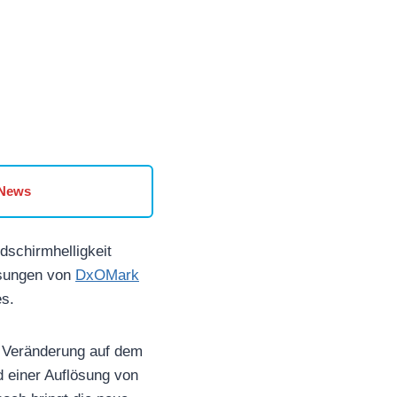
 News
dschirmhelligkeit
ssungen von
DxOMark
es.
g Veränderung auf dem
d einer Auflösung von