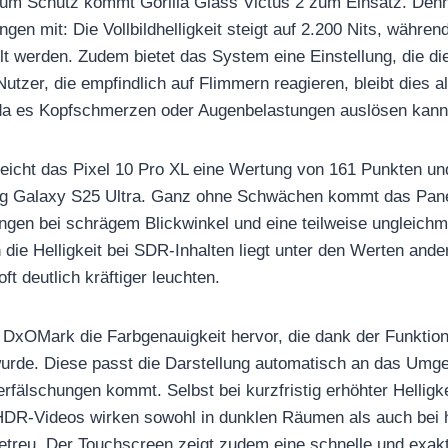
Zum Schutz kommt Gorilla Glass Victus 2 zum Einsatz. Denn
en mit: Die Vollbildhelligkeit steigt auf 2.200 Nits, währen
llt werden. Zudem bietet das System eine Einstellung, die 
utzer, die empfindlich auf Flimmern reagieren, bleibt dies al
 da es Kopfschmerzen oder Augenbelastungen auslösen kann
eicht das Pixel 10 Pro XL eine Wertung von 161 Punkten und
g Galaxy S25 Ultra. Ganz ohne Schwächen kommt das Pane
ngen bei schrägem Blickwinkel und eine teilweise ungleich
h die Helligkeit bei SDR-Inhalten liegt unter den Werten ander
ft deutlich kräftiger leuchten.
 DxOMark die Farbgenauigkeit hervor, die dank der Funktion
urde. Diese passt die Darstellung automatisch an das Umge
rfälschungen kommt. Selbst bei kurzfristig erhöhter Helligke
 HDR-Videos wirken sowohl in dunklen Räumen als auch bei 
treu. Der Touchscreen zeigt zudem eine schnelle und exakt