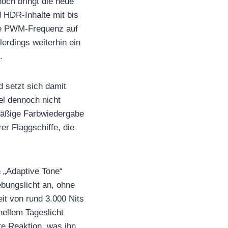
och bringt die neue
d HDR-Inhalte mit bis
die PWM-Frequenz auf
lerdings weiterhin ein
.
 setzt sich damit
l dennoch nicht
mäßige Farbwiedergabe
er Flaggschiffe, die
 „Adaptive Tone“
bungslicht an, ohne
it von rund 3.000 Nits
hellem Tageslicht
e Reaktion, was ihn