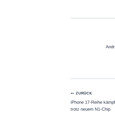
Andr
Beitragsnaviga
ZURÜCK
iPhone 17-Reihe kämp
trotz neuem N1-Chip