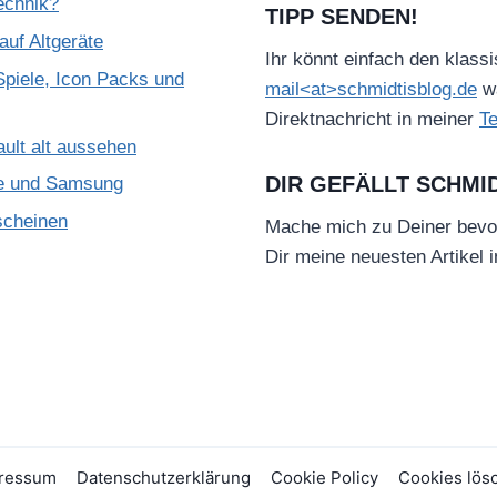
Technik?
TIPP SENDEN!
uf Altgeräte
Ihr könnt einfach den klass
piele, Icon Packs und
mail<at>schmidtisblog.de
wä
Direktnachricht in meiner
T
ult alt aussehen
DIR GEFÄLLT SCHMI
le und Samsung
scheinen
Mache mich zu Deiner bevo
Dir meine neuesten Artikel 
ressum
Datenschutzerklärung
Cookie Policy
Cookies lös