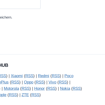
eichern.
HUB
RSS
) |
Xiaomi
(
RSS
) |
Redmi
(
RSS
) |
Poco
ePlus
(
RSS
) |
Oppo
(
RSS
) |
Vivo
(
RSS
) |
) |
Motorola
(
RSS
) |
Honor
(
RSS
) |
Nokia
(
RSS
)
pple
(
RSS
) |
ZTE
(
RSS
)