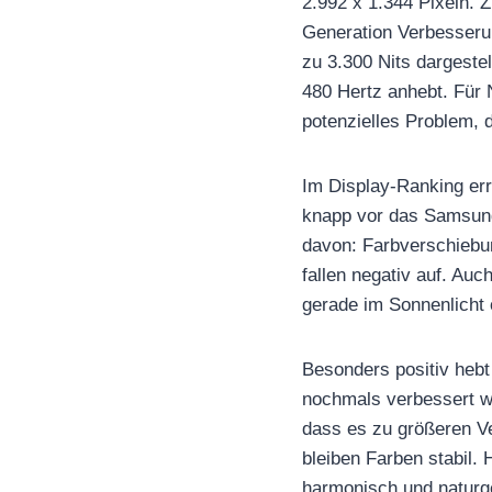
2.992 x 1.344 Pixeln. 
Generation Verbesserung
zu 3.300 Nits dargeste
480 Hertz anhebt. Für N
potenzielles Problem,
Im Display-Ranking err
knapp vor das Samsun
davon: Farbverschiebu
fallen negativ auf. Auc
gerade im Sonnenlicht o
Besonders positiv hebt
nochmals verbessert w
dass es zu größeren Ve
bleiben Farben stabil.
harmonisch und naturge