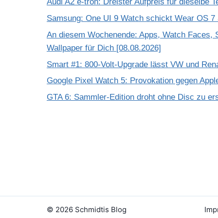
Audi A2 e-tron: Dreister Aufpreis für dieselbe 
Samsung: One UI 9 Watch schickt Wear OS 7 a
An diesem Wochenende: Apps, Watch Faces, S
Wallpaper für Dich [08.08.2026]
Smart #1: 800-Volt-Upgrade lässt VW und Rena
Google Pixel Watch 5: Provokation gegen App
GTA 6: Sammler-Edition droht ohne Disc zu er
© 2026 Schmidtis Blog
Imp