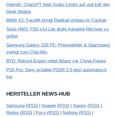
OpenAI: ChatGPT hebt Gratis-Limits auf und killt den
Denk-Modus
BMW X2: Facelift bringt Radikal-Umbau im Cockpit
Tesla HW3: FSD v14 Lite droht Autopilot-Rechner zu
grillen
Samsung Galaxy S26 FE: Pressebilder & Sparzwang
zwingt zum Chip-Mix
BYD: Rekord-Export rettet Bilanz vor China-Fiasko
PS5 Pro: Sony schaltet PSSR 2.0 jetzt automatisch
frei
HERSTELLER NEWS-HUB
Samsung
(
RSS
) |
Huawei
(
RSS
) |
Xiaomi
(
RSS
) |
Redmi
(
RSS
) |
Poco
(
RSS
) |
Nothing
(
RSS
) |