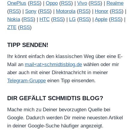
OnePlus
(
RSS
) |
Oppo
(
RSS
) |
Vivo
(
RSS
) |
Realme
(
RSS
) |
Sony
(
RSS
) |
Motorola
(
RSS
) |
Honor
(
RSS
) |
Nokia
(
RSS
) |
HTC
(
RSS
) |
LG
(
RSS
) |
Apple
(
RSS
) |
ZTE
(
RSS
)
TIPP SENDEN!
Ihr könnt einfach den klassischen Weg über eine E-
Mail an
mail<at>schmidtisblog.de
wählen oder mir
aber auch mit einer Direktnachricht in meiner
Telegram-Gruppe
einen Tipp einsenden.
DIR GEFÄLLT SCHMIDTIS BLOG?
Mache mich zu Deiner bevorzugten Quelle bei
Google. Dadurch werden Dir meine neuesten Artikel
in deiner Google-Suche häufiger angezeigt.