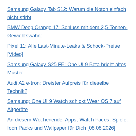
n
Samsung Galaxy Tab S12: Warum die Notch einfach
Y
nicht stirbt
o
BMW Deep Orange 17: Schluss mit dem 2,5-Tonnen-
u
Gewichtswahn!
T
Pixel 11: Alle Last-Minute-Leaks & Schock-Preise
u
[Video]
b
Samsung Galaxy S25 FE: One UI 9 Beta bricht altes
e
Muster
a
n
Audi A2 e-tron: Dreister Aufpreis für dieselbe
Technik?
z
e
Samsung: One UI 9 Watch schickt Wear OS 7 auf
i
Altgeräte
g
An diesem Wochenende: Apps, Watch Faces, Spiele,
e
Icon Packs und Wallpaper für Dich [08.08.2026]
n