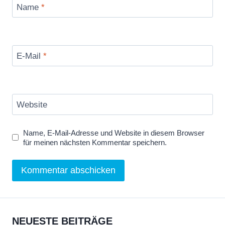
Name
*
e
S
h
r
E-Mail
*
i
n
k
Website
Y
i
Name, E-Mail-Adresse und Website in diesem Browser
e
für meinen nächsten Kommentar speichern.
l
d
s
“
v
NEUESTE BEITRÄGE
o