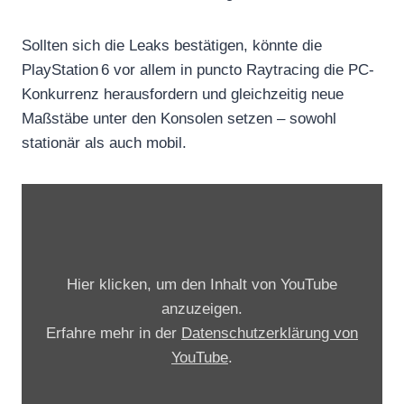
Sollten sich die Leaks bestätigen, könnte die
PlayStation 6 vor allem in puncto Raytracing die PC-
Konkurrenz herausfordern und gleichzeitig neue
Maßstäbe unter den Konsolen setzen – sowohl
stationär als auch mobil.
„
P
S
6
Hier klicken, um den Inhalt von YouTube
v
anzuzeigen.
s
Erfahre mehr in der
Datenschutzerklärung von
X
YouTube
.
B
O