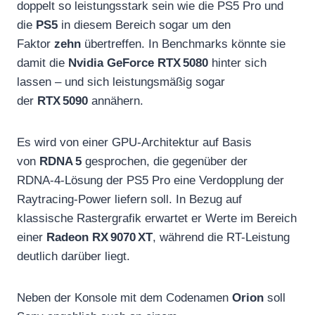
doppelt so leistungsstark sein wie die PS5 Pro und
die
PS5
in diesem Bereich sogar um den
Faktor
zehn
übertreffen. In Benchmarks könnte sie
damit die
Nvidia GeForce RTX 5080
hinter sich
lassen – und sich leistungsmäßig sogar
der
RTX 5090
annähern.
Es wird von einer GPU-Architektur auf Basis
von
RDNA 5
gesprochen, die gegenüber der
RDNA‑4-Lösung der PS5 Pro eine Verdopplung der
Raytracing-Power liefern soll. In Bezug auf
klassische Rastergrafik erwartet er Werte im Bereich
einer
Radeon RX 9070 XT
, während die RT-Leistung
deutlich darüber liegt.
Neben der Konsole mit dem Codenamen
Orion
soll