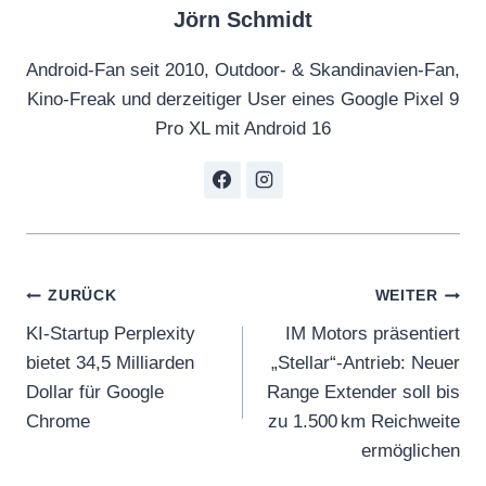
Jörn Schmidt
n
c
Android-Fan seit 2010, Outdoor- & Skandinavien-Fan,
e
Kino-Freak und derzeitiger User eines Google Pixel 9
&
Pro XL mit Android 16
R
e
l
e
a
Beitragsnavigation
s
ZURÜCK
WEITER
e
KI-Startup Perplexity
IM Motors präsentiert
D
bietet 34,5 Milliarden
„Stellar“-Antrieb: Neuer
a
Dollar für Google
Range Extender soll bis
t
Chrome
zu 1.500 km Reichweite
e
ermöglichen
L