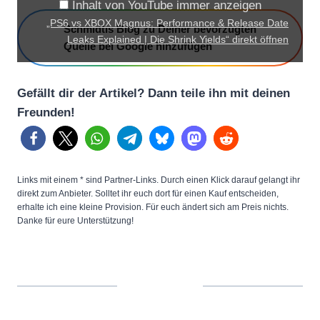
Inhalt von YouTube immer anzeigen
X
„PS6 vs XBOX Magnus: Performance & Release Date
Schmidtis Blog zu Deiner bevorzugten
M
Leaks Explained | Die Shrink Yields“ direkt öffnen
Quelle bei Google hinzufügen
a
g
Gefällt dir der Artikel? Dann teile ihn mit deinen
n
Freunden!
u
s
:
P
Links mit einem * sind Partner-Links. Durch einen Klick darauf gelangt ihr
e
direkt zum Anbieter. Solltet ihr euch dort für einen Kauf entscheiden,
erhalte ich eine kleine Provision. Für euch ändert sich am Preis nichts.
r
Danke für eure Unterstützung!
f
o
r
m
a