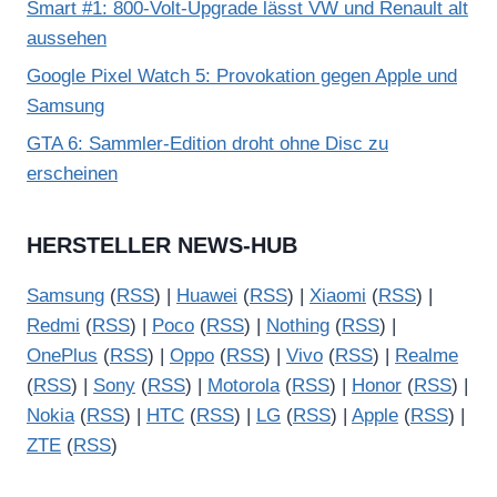
Smart #1: 800-Volt-Upgrade lässt VW und Renault alt
aussehen
Google Pixel Watch 5: Provokation gegen Apple und
Samsung
GTA 6: Sammler-Edition droht ohne Disc zu
erscheinen
HERSTELLER NEWS-HUB
Samsung
(
RSS
) |
Huawei
(
RSS
) |
Xiaomi
(
RSS
) |
Redmi
(
RSS
) |
Poco
(
RSS
) |
Nothing
(
RSS
) |
OnePlus
(
RSS
) |
Oppo
(
RSS
) |
Vivo
(
RSS
) |
Realme
(
RSS
) |
Sony
(
RSS
) |
Motorola
(
RSS
) |
Honor
(
RSS
) |
Nokia
(
RSS
) |
HTC
(
RSS
) |
LG
(
RSS
) |
Apple
(
RSS
) |
ZTE
(
RSS
)