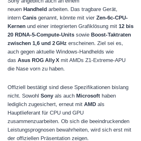
Sony angeblich auch an einem
neuen
Handheld
arbeiten. Das tragbare Gerät,
intern
Canis
genannt, könnte mit vier
Zen‑6c‑CPU-
Kernen
und einer integrierten Grafiklösung mit
12 bis
20 RDNA‑5-Compute-Units
sowie
Boost-Taktraten
zwischen 1,6 und 2 GHz
erscheinen. Ziel sei es,
auch gegen aktuelle Windows-Handhelds wie
das
Asus ROG Ally X
mit AMDs Z1-Extreme-APU
die Nase vorn zu haben.
Offiziell bestätigt sind diese Spezifikationen bislang
nicht. Sowohl
Sony
als auch
Microsoft
haben
lediglich zugesichert, erneut mit
AMD
als
Hauptlieferant für CPU und GPU
zusammenzuarbeiten. Ob sich die beeindruckenden
Leistungsprognosen bewahrheiten, wird sich erst mit
der offiziellen Präsentation zeigen.