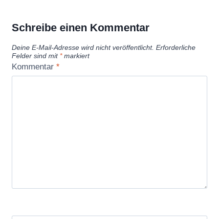
e
a
Schreibe einen Kommentar
k
Deine E-Mail-Adresse wird nicht veröffentlicht.
Erforderliche
s
Felder sind mit
*
markiert
E
Kommentar
*
x
p
l
a
i
n
e
d
|
D
i