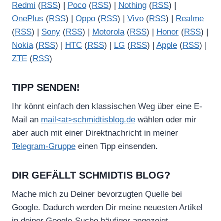
Redmi
(
RSS
) |
Poco
(
RSS
) |
Nothing
(
RSS
) |
OnePlus
(
RSS
) |
Oppo
(
RSS
) |
Vivo
(
RSS
) |
Realme
(
RSS
) |
Sony
(
RSS
) |
Motorola
(
RSS
) |
Honor
(
RSS
) |
Nokia
(
RSS
) |
HTC
(
RSS
) |
LG
(
RSS
) |
Apple
(
RSS
) |
ZTE
(
RSS
)
TIPP SENDEN!
Ihr könnt einfach den klassischen Weg über eine E-
Mail an
mail<at>schmidtisblog.de
wählen oder mir
aber auch mit einer Direktnachricht in meiner
Telegram-Gruppe
einen Tipp einsenden.
DIR GEFÄLLT SCHMIDTIS BLOG?
Mache mich zu Deiner bevorzugten Quelle bei
Google. Dadurch werden Dir meine neuesten Artikel
in deiner Google-Suche häufiger angezeigt.