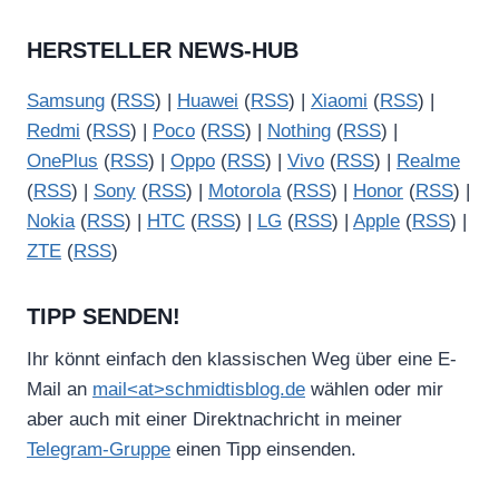
HERSTELLER NEWS-HUB
Samsung
(
RSS
) |
Huawei
(
RSS
) |
Xiaomi
(
RSS
) |
Redmi
(
RSS
) |
Poco
(
RSS
) |
Nothing
(
RSS
) |
OnePlus
(
RSS
) |
Oppo
(
RSS
) |
Vivo
(
RSS
) |
Realme
(
RSS
) |
Sony
(
RSS
) |
Motorola
(
RSS
) |
Honor
(
RSS
) |
Nokia
(
RSS
) |
HTC
(
RSS
) |
LG
(
RSS
) |
Apple
(
RSS
) |
ZTE
(
RSS
)
TIPP SENDEN!
Ihr könnt einfach den klassischen Weg über eine E-
Mail an
mail<at>schmidtisblog.de
wählen oder mir
aber auch mit einer Direktnachricht in meiner
Telegram-Gruppe
einen Tipp einsenden.