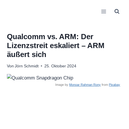
Zum
Inhalt
springen
Qualcomm vs. ARM: Der
Lizenzstreit eskaliert – ARM
äußert sich
Von
Jörn Schmidt
25. Oktober 2024
Image by
Monoar Rahman Rony
from
Pixabay