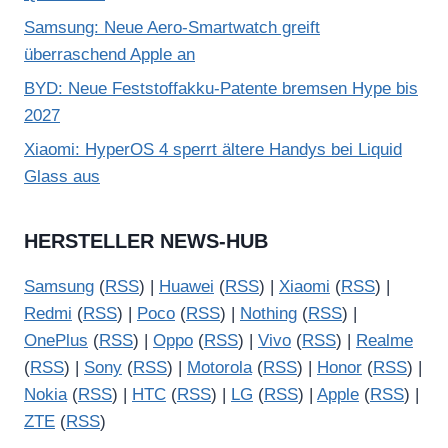
Samsung: Neue Aero-Smartwatch greift
überraschend Apple an
BYD: Neue Feststoffakku-Patente bremsen Hype bis
2027
Xiaomi: HyperOS 4 sperrt ältere Handys bei Liquid
Glass aus
HERSTELLER NEWS-HUB
Samsung
(
RSS
) |
Huawei
(
RSS
) |
Xiaomi
(
RSS
) |
Redmi
(
RSS
) |
Poco
(
RSS
) |
Nothing
(
RSS
) |
OnePlus
(
RSS
) |
Oppo
(
RSS
) |
Vivo
(
RSS
) |
Realme
(
RSS
) |
Sony
(
RSS
) |
Motorola
(
RSS
) |
Honor
(
RSS
) |
Nokia
(
RSS
) |
HTC
(
RSS
) |
LG
(
RSS
) |
Apple
(
RSS
) |
ZTE
(
RSS
)