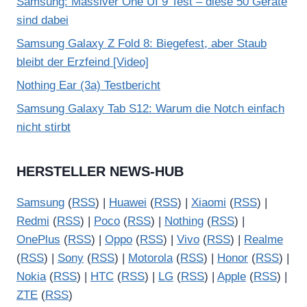
Samsung: Massiver One UI 9 Test – diese 50 Geräte
sind dabei
Samsung Galaxy Z Fold 8: Biegefest, aber Staub
bleibt der Erzfeind [Video]
Nothing Ear (3a) Testbericht
Samsung Galaxy Tab S12: Warum die Notch einfach
nicht stirbt
HERSTELLER NEWS-HUB
Samsung
(
RSS
) |
Huawei
(
RSS
) |
Xiaomi
(
RSS
) |
Redmi
(
RSS
) |
Poco
(
RSS
) |
Nothing
(
RSS
) |
OnePlus
(
RSS
) |
Oppo
(
RSS
) |
Vivo
(
RSS
) |
Realme
(
RSS
) |
Sony
(
RSS
) |
Motorola
(
RSS
) |
Honor
(
RSS
) |
Nokia
(
RSS
) |
HTC
(
RSS
) |
LG
(
RSS
) |
Apple
(
RSS
) |
ZTE
(
RSS
)