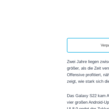
Verp
Zwei Jahre liegen zwi
größer, als die Zeit v
Offensive profitiert, 
zeigt, wie stark sich d
Das Galaxy S22 kam An
vier großen Android-U
UI 8.0 endet der Zyklu