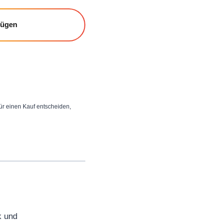
fügen
 für einen Kauf entscheiden,
k und