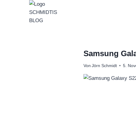
Zum
Inhalt
springen
Samsung Gala
Von
Jörn Schmidt
5. No