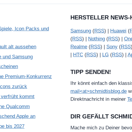
HERSTELLER NEWS-
piele, Icon Packs und
Samsung
(
RSS
) |
Huawei
(
(
RSS
) |
Nothing
(
RSS
) |
On
ult alt aussehen
Realme
(
RSS
) |
Sony
(
RSS
|
HTC
(
RSS
) |
LG
(
RSS
) |
A
le und Samsung
scheinen
TIPP SENDEN!
che Premium-Konkurrenz
Ihr könnt einfach den klass
Icons zurück
mail<at>schmidtisblog.de
wä
verfrüht kommt
Direktnachricht in meiner
T
ohne Qualcomm
DIR GEFÄLLT SCHMI
schend Apple an
pe bis 2027
Mache mich zu Deiner bevo