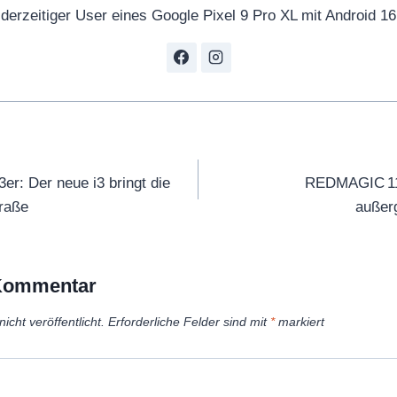
derzeitiger User eines Google Pixel 9 Pro XL mit Android 16
tion
3er: Der neue i3 bringt die
REDMAGIC 11 
traße
außer
 Kommentar
icht veröffentlicht.
Erforderliche Felder sind mit
*
markiert