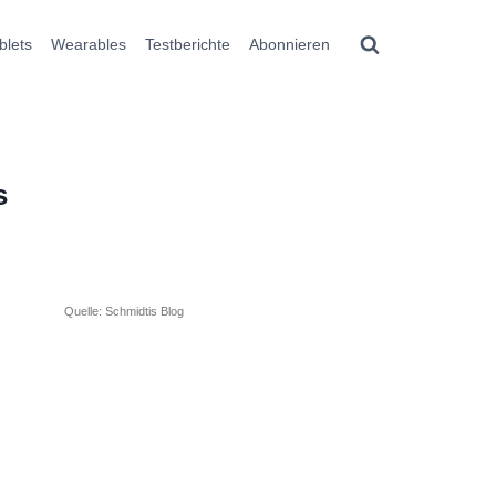
blets
Wearables
Testberichte
Abonnieren
s
Quelle: Schmidtis Blog