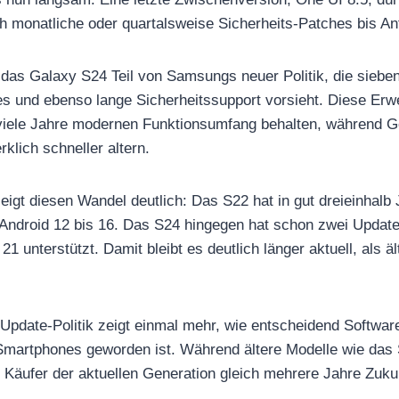
ch monatliche oder quartalsweise Sicherheits-Patches bis A
das Galaxy S24 Teil von Samsungs neuer Politik, die siebe
 und ebenso lange Sicherheitssupport vorsieht. Diese Erwei
 viele Jahre modernen Funktionsumfang behalten, während G
klich schneller altern.
zeigt diesen Wandel deutlich: Das S22 hat in gut dreieinhalb 
 Android 12 bis 16. Das S24 hingegen hat schon zwei Update
21 unterstützt. Damit bleibt es deutlich länger aktuell, als ä
pdate-Politik zeigt einmal mehr, wie entscheidend Software
Smartphones geworden ist. Während ältere Modelle wie das 
h Käufer der aktuellen Generation gleich mehrere Jahre Zukun