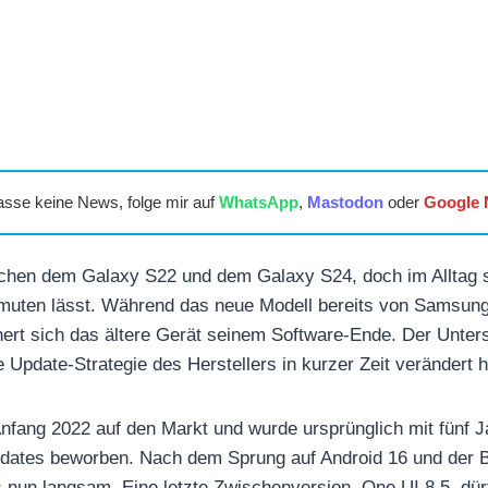
asse keine News, folge mir auf
WhatsApp
,
Mastodon
oder
Google
schen dem Galaxy S22 und dem Galaxy S24, doch im Alltag s
ermuten lässt. Während das neue Modell bereits von Samsungs
nähert sich das ältere Gerät seinem Software-Ende. Der Unte
ie Update-Strategie des Herstellers in kurzer Zeit verändert h
fang 2022 auf den Markt und wurde ursprünglich mit fünf J
pdates beworben. Nach dem Sprung auf Android 16 und der 
s nun langsam. Eine letzte Zwischenversion, One UI 8.5, dür