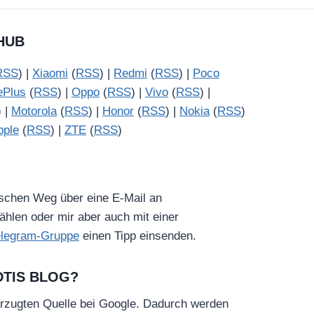
HUB
RSS
) |
Xiaomi
(
RSS
) |
Redmi
(
RSS
) |
Poco
ePlus
(
RSS
) |
Oppo
(
RSS
) |
Vivo
(
RSS
) |
) |
Motorola
(
RSS
) |
Honor
(
RSS
) |
Nokia
(
RSS
)
pple
(
RSS
) |
ZTE
(
RSS
)
ischen Weg über eine E-Mail an
hlen oder mir aber auch mit einer
elegram-Gruppe
einen Tipp einsenden.
DTIS BLOG?
rzugten Quelle bei Google. Dadurch werden