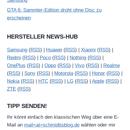
Samsung
GTA 6: Sammler-Edition droht ohne Disc zu
erscheinen
HERSTELLER NEWS-HUB
Samsung
(
RSS
) |
Huawei
(
RSS
) |
Xiaomi
(
RSS
) |
Redmi
(
RSS
) |
Poco
(
RSS
) |
Nothing
(
RSS
) |
OnePlus
(
RSS
) |
Oppo
(
RSS
) |
Vivo
(
RSS
) |
Realme
(
RSS
) |
Sony
(
RSS
) |
Motorola
(
RSS
) |
Honor
(
RSS
) |
Nokia
(
RSS
) |
HTC
(
RSS
) |
LG
(
RSS
) |
Apple
(
RSS
) |
ZTE
(
RSS
)
TIPP SENDEN!
Ihr könnt einfach den klassischen Weg über eine E-
Mail an
mail<at>schmidtisblog.de
wählen oder mir