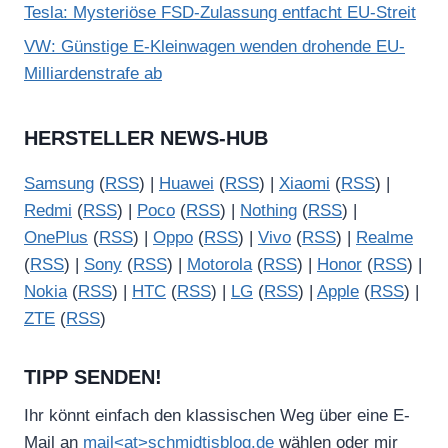
Tesla: Mysteriöse FSD-Zulassung entfacht EU-Streit
VW: Günstige E-Kleinwagen wenden drohende EU-
Milliardenstrafe ab
HERSTELLER NEWS-HUB
Samsung
(
RSS
) |
Huawei
(
RSS
) |
Xiaomi
(
RSS
) |
Redmi
(
RSS
) |
Poco
(
RSS
) |
Nothing
(
RSS
) |
OnePlus
(
RSS
) |
Oppo
(
RSS
) |
Vivo
(
RSS
) |
Realme
(
RSS
) |
Sony
(
RSS
) |
Motorola
(
RSS
) |
Honor
(
RSS
) |
Nokia
(
RSS
) |
HTC
(
RSS
) |
LG
(
RSS
) |
Apple
(
RSS
) |
ZTE
(
RSS
)
TIPP SENDEN!
Ihr könnt einfach den klassischen Weg über eine E-
Mail an
mail<at>schmidtisblog.de
wählen oder mir