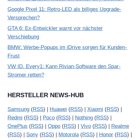
Google Pixel 11: Retro-LED als billiges Upgrade-
Versprechen?
GTA 6: Ex-Entwickler warnt vor nächster
Verschiebung
BMW: Werbe-Popups im iDrive sorgen für Kunden-
Frust
VW ID. Every1: Kann Rivian-Software den Spar-
Stromer retten?
HERSTELLER NEWS-HUB
Samsung
(
RSS
) |
Huawei
(
RSS
) |
Xiaomi
(
RSS
) |
Redmi
(
RSS
) |
Poco
(
RSS
) |
Nothing
(
RSS
) |
OnePlus
(
RSS
) |
Oppo
(
RSS
) |
Vivo
(
RSS
) |
Realme
(
RSS
) |
Sony
(
RSS
) |
Motorola
(
RSS
) |
Honor
(
RSS
) |