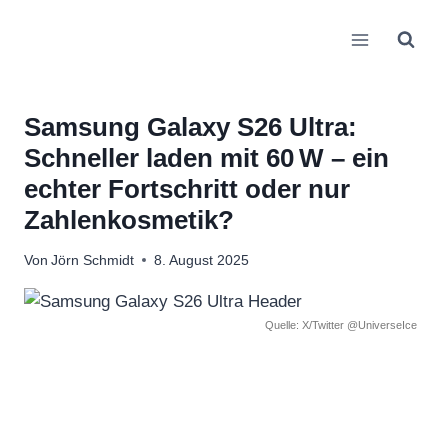
Zum
Inhalt
springen
Samsung Galaxy S26 Ultra:
Schneller laden mit 60 W – ein
echter Fortschritt oder nur
Zahlenkosmetik?
Von
Jörn Schmidt
8. August 2025
Quelle: X/Twitter @UniverseIce