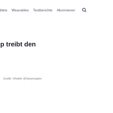
blets
Wearables
Testberichte
Abonnieren
 treibt den
Quelle: X/twitter @Sawyergalox