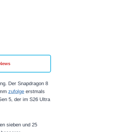
 News
ung. Der Snapdragon 8
comm
zufolge
erstmals
Gen 5, der im S26 Ultra
hen sieben und 25