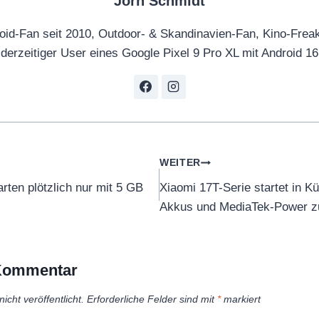
Jörn Schmidt
oid-Fan seit 2010, Outdoor- & Skandinavien-Fan, Kino-Frea
derzeitiger User eines Google Pixel 9 Pro XL mit Android 16
tion
WEITER
rten plötzlich nur mit 5 GB
Xiaomi 17T-Serie startet in Kü
Akkus und MediaTek-Power 
 Kommentar
icht veröffentlicht.
Erforderliche Felder sind mit
*
markiert