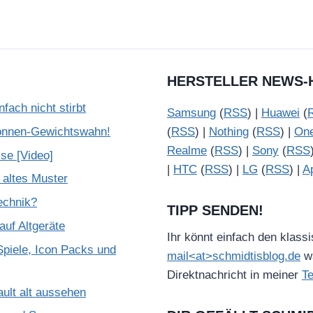
HERSTELLER NEWS-
ach nicht stirbt
Samsung
(
RSS
) |
Huawei
(
onnen-Gewichtswahn!
(
RSS
) |
Nothing
(
RSS
) |
On
Realme
(
RSS
) |
Sony
(
RSS
se [Video]
|
HTC
(
RSS
) |
LG
(
RSS
) |
A
 altes Muster
Technik?
TIPP SENDEN!
uf Altgeräte
Ihr könnt einfach den klass
piele, Icon Packs und
mail<at>schmidtisblog.de
wä
Direktnachricht in meiner
T
ult alt aussehen