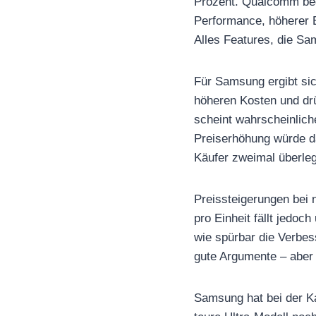
Prozent. Qualcomm begr
Performance, höherer En
Alles Features, die S
Für Samsung ergibt si
höheren Kosten und drü
scheint wahrscheinliche
Preiserhöhung würde das
Käufer zweimal überle
Preissteigerungen bei 
pro Einheit fällt jedoc
wie spürbar die Verbes
gute Argumente – aber w
Samsung hat bei der K