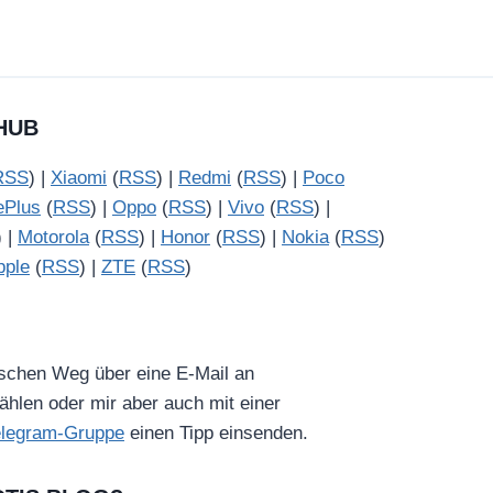
HUB
RSS
) |
Xiaomi
(
RSS
) |
Redmi
(
RSS
) |
Poco
ePlus
(
RSS
) |
Oppo
(
RSS
) |
Vivo
(
RSS
) |
) |
Motorola
(
RSS
) |
Honor
(
RSS
) |
Nokia
(
RSS
)
pple
(
RSS
) |
ZTE
(
RSS
)
ischen Weg über eine E-Mail an
hlen oder mir aber auch mit einer
elegram-Gruppe
einen Tipp einsenden.