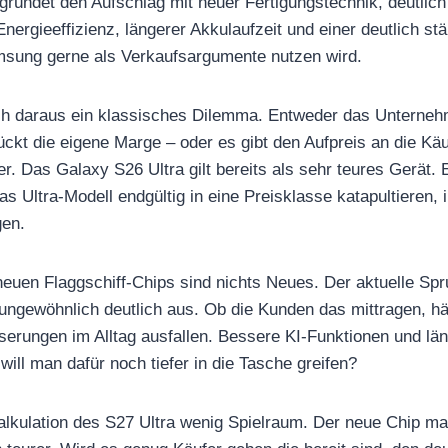
ündet den Aufschlag mit neuer Fertigungstechnik, deutlich
ergieeffizienz, längerer Akkulaufzeit und einer deutlich stä
amsung gerne als Verkaufsargumente nutzen wird.
ch daraus ein klassisches Dilemma. Entweder das Unterneh
ckt die eigene Marge – oder es gibt den Aufpreis an die Käuf
r. Das Galaxy S26 Ultra gilt bereits als sehr teures Gerät. 
 Ultra-Modell endgültig in eine Preisklasse katapultieren, in
gen.
neuen Flaggschiff-Chips sind nichts Neues. Der aktuelle Spr
h ungewöhnlich deutlich aus. Ob die Kunden das mittragen, h
serungen im Alltag ausfallen. Bessere KI-Funktionen und län
ill man dafür noch tiefer in die Tasche greifen?
alkulation des S27 Ultra wenig Spielraum. Der neue Chip m