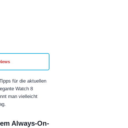
 News
pps für die aktuellen
legante Watch 8
nt man vielleicht
ag.
 dem Always-On-