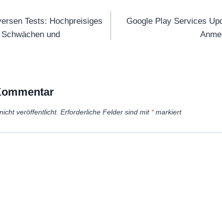
tion
iversen Tests: Hochpreisiges
Google Play Services Upd
en Schwächen und
Anmel
 Kommentar
icht veröffentlicht.
Erforderliche Felder sind mit
*
markiert