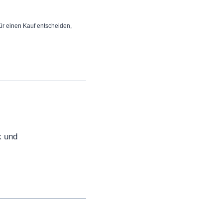
 für einen Kauf entscheiden,
k und