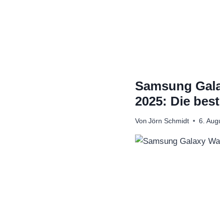
Zum
Inhalt
springen
Samsung Galax
2025: Die bes
Von
Jörn Schmidt
6. Aug