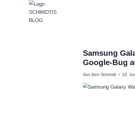
Zum
Inhalt
springen
Samsung Galax
Google-Bug a
Von
Jörn Schmidt
10. Ju