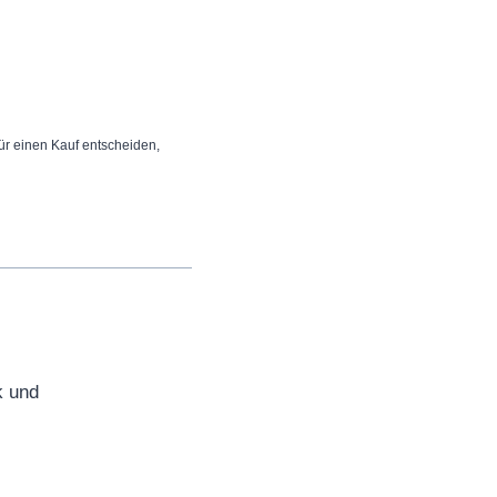
 für einen Kauf entscheiden,
k und