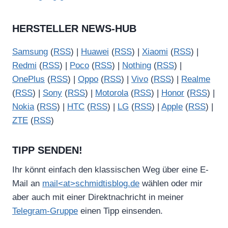
HERSTELLER NEWS-HUB
Samsung
(
RSS
) |
Huawei
(
RSS
) |
Xiaomi
(
RSS
) |
Redmi
(
RSS
) |
Poco
(
RSS
) |
Nothing
(
RSS
) |
OnePlus
(
RSS
) |
Oppo
(
RSS
) |
Vivo
(
RSS
) |
Realme
(
RSS
) |
Sony
(
RSS
) |
Motorola
(
RSS
) |
Honor
(
RSS
) |
Nokia
(
RSS
) |
HTC
(
RSS
) |
LG
(
RSS
) |
Apple
(
RSS
) |
ZTE
(
RSS
)
TIPP SENDEN!
Ihr könnt einfach den klassischen Weg über eine E-
Mail an
mail<at>schmidtisblog.de
wählen oder mir
aber auch mit einer Direktnachricht in meiner
Telegram-Gruppe
einen Tipp einsenden.