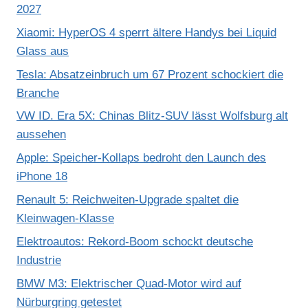
2027
Xiaomi: HyperOS 4 sperrt ältere Handys bei Liquid
Glass aus
Tesla: Absatzeinbruch um 67 Prozent schockiert die
Branche
VW ID. Era 5X: Chinas Blitz-SUV lässt Wolfsburg alt
aussehen
Apple: Speicher-Kollaps bedroht den Launch des
iPhone 18
Renault 5: Reichweiten-Upgrade spaltet die
Kleinwagen-Klasse
Elektroautos: Rekord-Boom schockt deutsche
Industrie
BMW M3: Elektrischer Quad-Motor wird auf
Nürburgring getestet