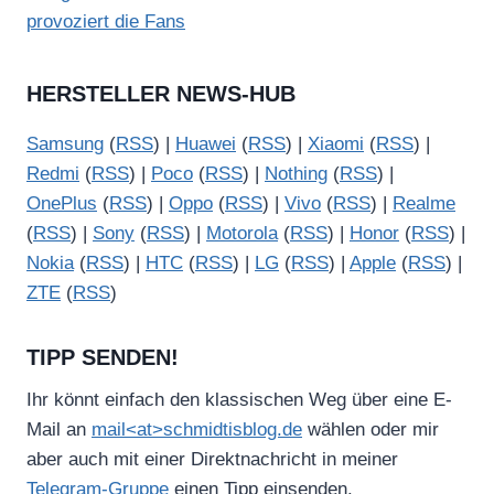
provoziert die Fans
HERSTELLER NEWS-HUB
Samsung
(
RSS
) |
Huawei
(
RSS
) |
Xiaomi
(
RSS
) |
Redmi
(
RSS
) |
Poco
(
RSS
) |
Nothing
(
RSS
) |
OnePlus
(
RSS
) |
Oppo
(
RSS
) |
Vivo
(
RSS
) |
Realme
(
RSS
) |
Sony
(
RSS
) |
Motorola
(
RSS
) |
Honor
(
RSS
) |
Nokia
(
RSS
) |
HTC
(
RSS
) |
LG
(
RSS
) |
Apple
(
RSS
) |
ZTE
(
RSS
)
TIPP SENDEN!
Ihr könnt einfach den klassischen Weg über eine E-
Mail an
mail<at>schmidtisblog.de
wählen oder mir
aber auch mit einer Direktnachricht in meiner
Telegram-Gruppe
einen Tipp einsenden.