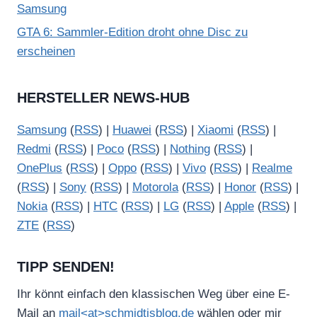
Samsung
GTA 6: Sammler-Edition droht ohne Disc zu
erscheinen
HERSTELLER NEWS-HUB
Samsung
(
RSS
) |
Huawei
(
RSS
) |
Xiaomi
(
RSS
) |
Redmi
(
RSS
) |
Poco
(
RSS
) |
Nothing
(
RSS
) |
OnePlus
(
RSS
) |
Oppo
(
RSS
) |
Vivo
(
RSS
) |
Realme
(
RSS
) |
Sony
(
RSS
) |
Motorola
(
RSS
) |
Honor
(
RSS
) |
Nokia
(
RSS
) |
HTC
(
RSS
) |
LG
(
RSS
) |
Apple
(
RSS
) |
ZTE
(
RSS
)
TIPP SENDEN!
Ihr könnt einfach den klassischen Weg über eine E-
Mail an
mail<at>schmidtisblog.de
wählen oder mir