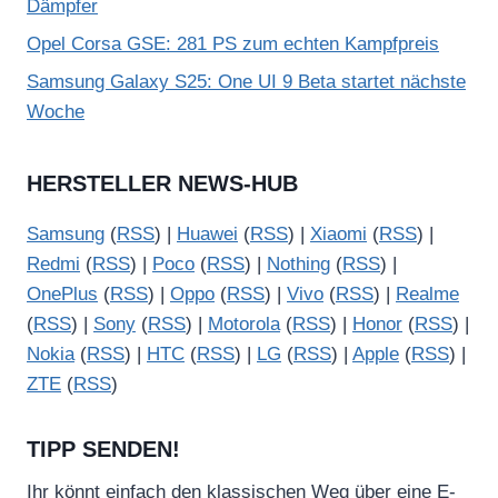
Dämpfer
Opel Corsa GSE: 281 PS zum echten Kampfpreis
Samsung Galaxy S25: One UI 9 Beta startet nächste
Woche
HERSTELLER NEWS-HUB
Samsung
(
RSS
) |
Huawei
(
RSS
) |
Xiaomi
(
RSS
) |
Redmi
(
RSS
) |
Poco
(
RSS
) |
Nothing
(
RSS
) |
OnePlus
(
RSS
) |
Oppo
(
RSS
) |
Vivo
(
RSS
) |
Realme
(
RSS
) |
Sony
(
RSS
) |
Motorola
(
RSS
) |
Honor
(
RSS
) |
Nokia
(
RSS
) |
HTC
(
RSS
) |
LG
(
RSS
) |
Apple
(
RSS
) |
ZTE
(
RSS
)
TIPP SENDEN!
Ihr könnt einfach den klassischen Weg über eine E-