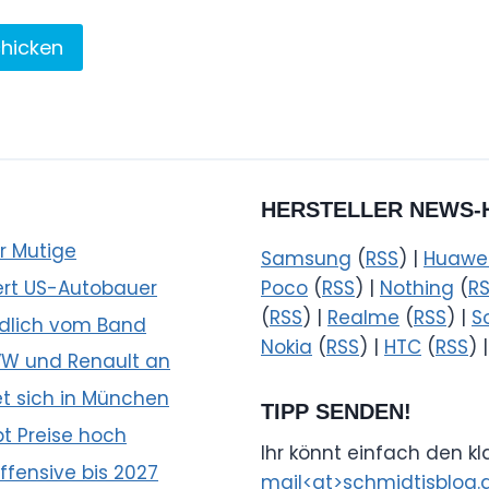
HERSTELLER NEWS-
ür Mutige
Samsung
(
RSS
) |
Huawe
ert US-Autobauer
Poco
(
RSS
) |
Nothing
(
R
(
RSS
) |
Realme
(
RSS
) |
S
ndlich vom Band
Nokia
(
RSS
) |
HTC
(
RSS
) 
 VW und Renault an
et sich in München
TIPP SENDEN!
bt Preise hoch
Ihr könnt einfach den k
fensive bis 2027
mail<at>schmidtisblog.