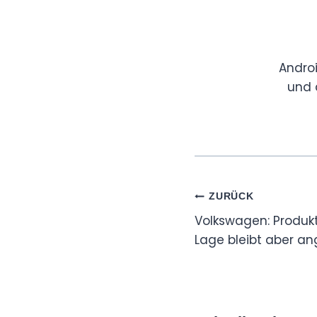
Andro
und 
Beitragsnaviga
ZURÜCK
Volkswagen: Produk
Lage bleibt aber a