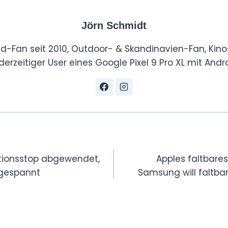
Jörn Schmidt
id-Fan seit 2010, Outdoor- & Skandinavien-Fan, Kino
derzeitiger User eines Google Pixel 9 Pro XL mit Andro
tion
tionsstop abgewendet,
Apples faltbares
ngespannt
Samsung will faltbar