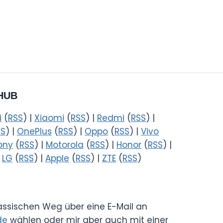
HUB
i
(
RSS
) |
Xiaomi
(
RSS
) |
Redmi
(
RSS
) |
SS
) |
OnePlus
(
RSS
) |
Oppo
(
RSS
) |
Vivo
ony
(
RSS
) |
Motorola
(
RSS
) |
Honor
(
RSS
) |
|
LG
(
RSS
) |
Apple
(
RSS
) |
ZTE
(
RSS
)
lassischen Weg über eine E-Mail an
de
wählen oder mir aber auch mit einer