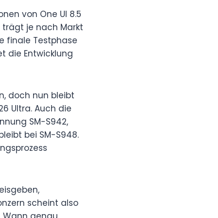
ionen von One UI 8.5
e trägt je nach Markt
e finale Testphase
et die Entwicklung
n, doch nun bleibt
26 Ultra. Auch die
Kennung SM-S942,
bleibt bei SM-S948.
lungsprozess
eisgeben,
onzern scheint also
n. Wann genau