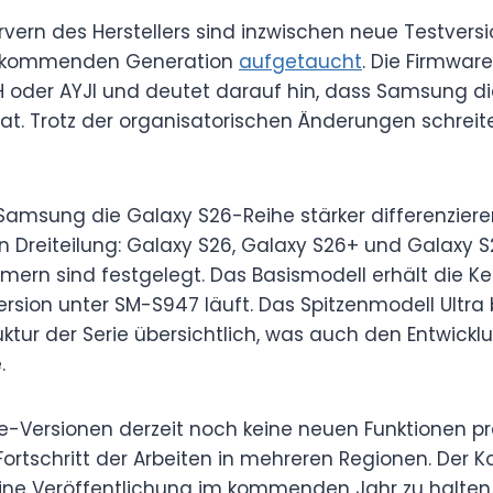
rvern des Herstellers sind inzwischen neue Testvers
er kommenden Generation
aufgetaucht
. Die Firmwar
 oder AYJI und deutet darauf hin, dass Samsung di
 hat. Trotz der organisatorischen Änderungen schreit
 Samsung die Galaxy S26-Reihe stärker differenziere
n Dreiteilung: Galaxy S26, Galaxy S26+ und Galaxy S
mern sind festgelegt. Das Basismodell erhält die 
rsion unter SM-S947 läuft. Das Spitzenmodell Ultra 
ruktur der Serie übersichtlich, was auch den Entwick
.
e-Versionen derzeit noch keine neuen Funktionen pr
Fortschritt der Arbeiten in mehreren Regionen. Der K
 eine Veröffentlichung im kommenden Jahr zu halte