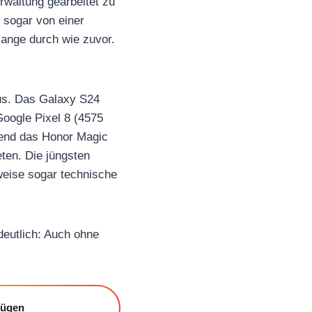
waltung gearbeitet zu
 sogar von einer
lange durch wie zuvor.
us. Das Galaxy S24
oogle Pixel 8 (4575
rend das Honor Magic
en. Die jüngsten
weise sogar technische
deutlich: Auch ohne
fügen