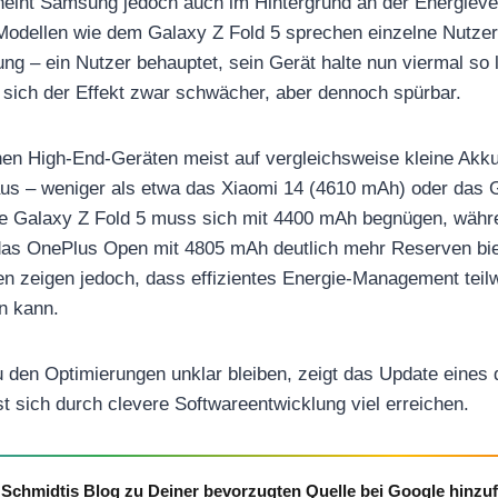
eint Samsung jedoch auch im Hintergrund an der Energiever
Modellen wie dem Galaxy Z Fold 5 sprechen einzelne Nutzer
ng – ein Nutzer behauptet, sein Gerät halte nun viermal so 
sich der Effekt zwar schwächer, aber dennoch spürbar.
nen High-End-Geräten meist auf vergleichsweise kleine Akk
s – weniger als etwa das Xiaomi 14 (4610 mAh) oder das G
re Galaxy Z Fold 5 muss sich mit 4400 mAh begnügen, wäh
as OnePlus Open mit 4805 mAh deutlich mehr Reserven biet
n zeigen jedoch, dass effizientes Energie-Management teil
n kann.
u den Optimierungen unklar bleiben, zeigt das Update eines 
 sich durch clevere Softwareentwicklung viel erreichen.
Schmidtis Blog zu Deiner bevorzugten Quelle bei Google hinzu