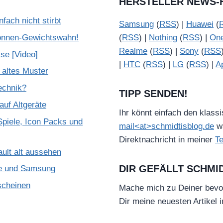
HERSTELLER NEWS-
ach nicht stirbt
Samsung
(
RSS
) |
Huawei
(
onnen-Gewichtswahn!
(
RSS
) |
Nothing
(
RSS
) |
On
Realme
(
RSS
) |
Sony
(
RSS
se [Video]
|
HTC
(
RSS
) |
LG
(
RSS
) |
A
 altes Muster
Technik?
TIPP SENDEN!
uf Altgeräte
Ihr könnt einfach den klass
piele, Icon Packs und
mail<at>schmidtisblog.de
wä
Direktnachricht in meiner
T
ult alt aussehen
DIR GEFÄLLT SCHMI
le und Samsung
scheinen
Mache mich zu Deiner bevo
Dir meine neuesten Artikel 