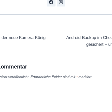
tion
t der neue Kamera-König
Android-Backup im Chec
gesichert – u
 Kommentar
icht veröffentlicht.
Erforderliche Felder sind mit
*
markiert