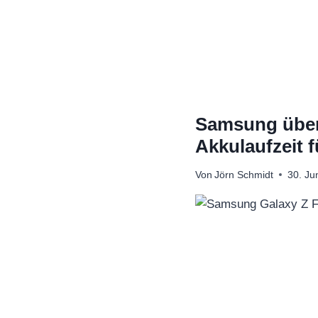
Zum
Inhalt
springen
Samsung überr
Akkulaufzeit 
Von
Jörn Schmidt
30. Ju