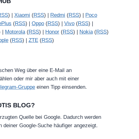
HUB
RSS
) |
Xiaomi
(
RSS
) |
Redmi
(
RSS
) |
Poco
ePlus
(
RSS
) |
Oppo
(
RSS
) |
Vivo
(
RSS
) |
) |
Motorola
(
RSS
) |
Honor
(
RSS
) |
Nokia
(
RSS
)
pple
(
RSS
) |
ZTE
(
RSS
)
ischen Weg über eine E-Mail an
hlen oder mir aber auch mit einer
elegram-Gruppe
einen Tipp einsenden.
DTIS BLOG?
rzugten Quelle bei Google. Dadurch werden
in deiner Google-Suche häufiger angezeigt.