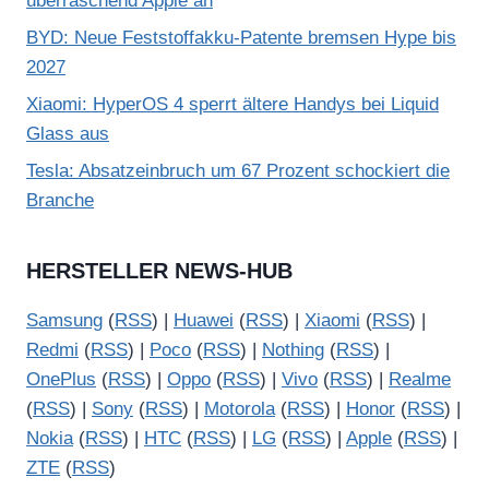
überraschend Apple an
BYD: Neue Feststoffakku-Patente bremsen Hype bis
2027
Xiaomi: HyperOS 4 sperrt ältere Handys bei Liquid
Glass aus
Tesla: Absatzeinbruch um 67 Prozent schockiert die
Branche
HERSTELLER NEWS-HUB
Samsung
(
RSS
) |
Huawei
(
RSS
) |
Xiaomi
(
RSS
) |
Redmi
(
RSS
) |
Poco
(
RSS
) |
Nothing
(
RSS
) |
OnePlus
(
RSS
) |
Oppo
(
RSS
) |
Vivo
(
RSS
) |
Realme
(
RSS
) |
Sony
(
RSS
) |
Motorola
(
RSS
) |
Honor
(
RSS
) |
Nokia
(
RSS
) |
HTC
(
RSS
) |
LG
(
RSS
) |
Apple
(
RSS
) |
ZTE
(
RSS
)