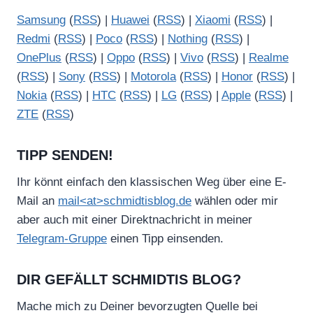
Samsung
(
RSS
) |
Huawei
(
RSS
) |
Xiaomi
(
RSS
) |
Redmi
(
RSS
) |
Poco
(
RSS
) |
Nothing
(
RSS
) |
OnePlus
(
RSS
) |
Oppo
(
RSS
) |
Vivo
(
RSS
) |
Realme
(
RSS
) |
Sony
(
RSS
) |
Motorola
(
RSS
) |
Honor
(
RSS
) |
Nokia
(
RSS
) |
HTC
(
RSS
) |
LG
(
RSS
) |
Apple
(
RSS
) |
ZTE
(
RSS
)
TIPP SENDEN!
Ihr könnt einfach den klassischen Weg über eine E-
Mail an
mail<at>schmidtisblog.de
wählen oder mir
aber auch mit einer Direktnachricht in meiner
Telegram-Gruppe
einen Tipp einsenden.
DIR GEFÄLLT SCHMIDTIS BLOG?
Mache mich zu Deiner bevorzugten Quelle bei