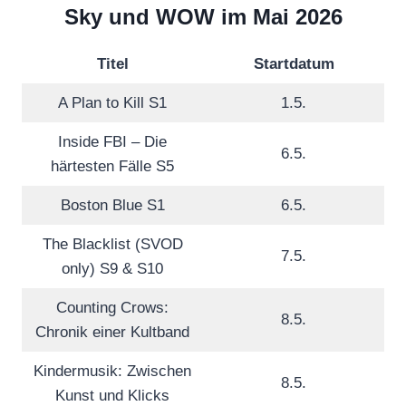
Sky und WOW im Mai 2026
Titel
Startdatum
A Plan to Kill S1
1.5.
Inside FBI – Die
6.5.
härtesten Fälle S5
Boston Blue S1
6.5.
The Blacklist (SVOD
7.5.
only) S9 & S10
Counting Crows:
8.5.
Chronik einer Kultband
Kindermusik: Zwischen
8.5.
Kunst und Klicks