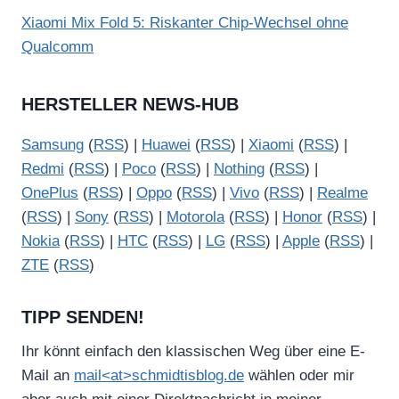
Xiaomi Mix Fold 5: Riskanter Chip-Wechsel ohne
Qualcomm
HERSTELLER NEWS-HUB
Samsung
(
RSS
) |
Huawei
(
RSS
) |
Xiaomi
(
RSS
) |
Redmi
(
RSS
) |
Poco
(
RSS
) |
Nothing
(
RSS
) |
OnePlus
(
RSS
) |
Oppo
(
RSS
) |
Vivo
(
RSS
) |
Realme
(
RSS
) |
Sony
(
RSS
) |
Motorola
(
RSS
) |
Honor
(
RSS
) |
Nokia
(
RSS
) |
HTC
(
RSS
) |
LG
(
RSS
) |
Apple
(
RSS
) |
ZTE
(
RSS
)
TIPP SENDEN!
Ihr könnt einfach den klassischen Weg über eine E-
Mail an
mail<at>schmidtisblog.de
wählen oder mir